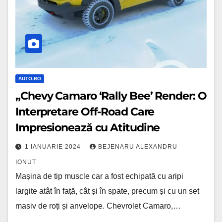
O
Interpretare
Off-
Road
Care
Impresionează
AUTO-RO
cu
„Chevy Camaro ‘Rally Bee’ Render: O
Atitudine
Interpretare Off-Road Care
Impresionează cu Atitudine
1 IANUARIE 2024
BEJENARU ALEXANDRU
IONUT
Mașina de tip muscle car a fost echipată cu aripi
largite atât în față, cât și în spate, precum și cu un set
masiv de roți și anvelope. Chevrolet Camaro,…