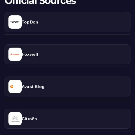
Official Sources
TopDon
Foxwell
Avast Blog
Citroën