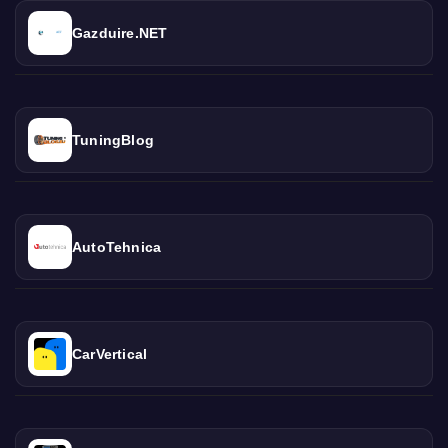
Gazduire.NET
TuningBlog
AutoTehnica
CarVertical