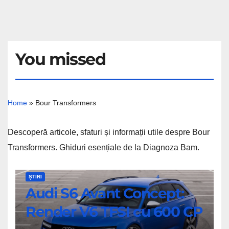
You missed
Home
»
Bour Transformers
Descoperă articole, sfaturi și informații utile despre Bour
Transformers. Ghiduri esențiale de la Diagnoza Bam.
Audi
ȘTIRI
Audi S6 Avant Concept:
S6
Avant
Render V6 TFSI cu 600 CP
Concept: