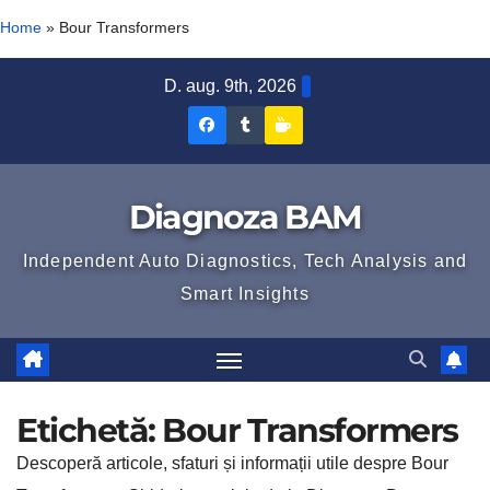
Home
»
Bour Transformers
Skip
D. aug. 9th, 2026
to
Diagnoza
Diagnoza
Sustine
content
BAM
BAM
Diagnoza
pe
pe
BAM
Diagnoza BAM
Facebook
Tumblr
Independent Auto Diagnostics, Tech Analysis and
Smart Insights
Etichetă:
Bour Transformers
Descoperă articole, sfaturi și informații utile despre Bour