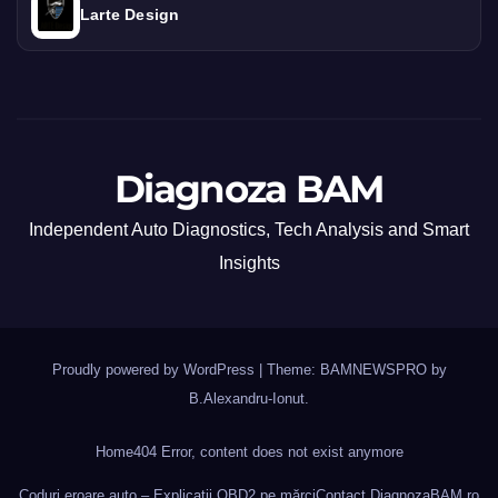
Larte Design
Diagnoza BAM
Independent Auto Diagnostics, Tech Analysis and Smart
Insights
Proudly powered by WordPress
|
Theme: BAMNEWSPRO by
B.Alexandru-Ionut
.
Home
404 Error, content does not exist anymore
Coduri eroare auto – Explicații OBD2 pe mărci
Contact DiagnozaBAM.ro