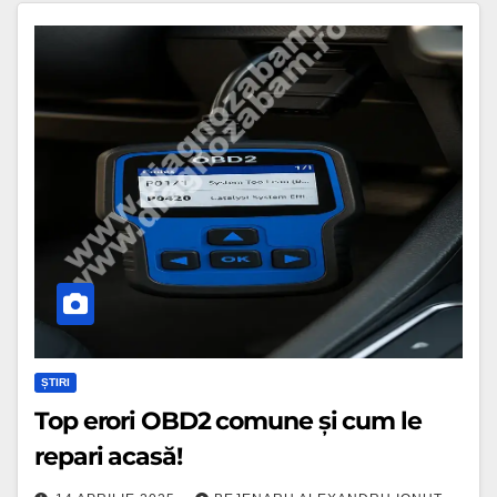
Top
erori
OBD2
comune
și
cum
le
repari
acasă!
ȘTIRI
Top erori OBD2 comune și cum le
repari acasă!