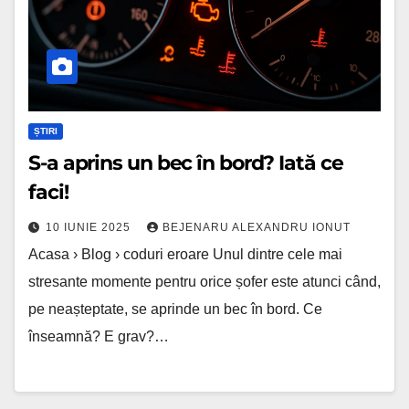
bord?
Iată
ce
faci!
ȘTIRI
S-a aprins un bec în bord? Iată ce
faci!
10 IUNIE 2025
BEJENARU ALEXANDRU IONUT
Acasa › Blog › coduri eroare Unul dintre cele mai
stresante momente pentru orice șofer este atunci când,
pe neașteptate, se aprinde un bec în bord. Ce
înseamnă? E grav?…