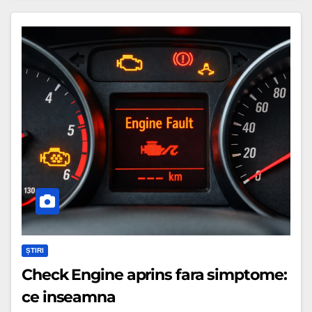
Check
Engine
aprins
fara
simptome:
ce
inseamna
ȘTIRI
Check Engine aprins fara simptome:
ce inseamna