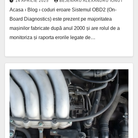
14 APRILIE 2025
BEJENARU ALEXANDRU IONUT
Acasa › Blog › coduri eroare Sistemul OBD2 (On-
Board Diagnostics) este prezent pe majoritatea
mașinilor fabricate după anul 2000 și are rolul de a
monitoriza și raporta erorile legate de…
Sistemul
de
aer
secundar:
Funcționare,
Defecțiuni
și