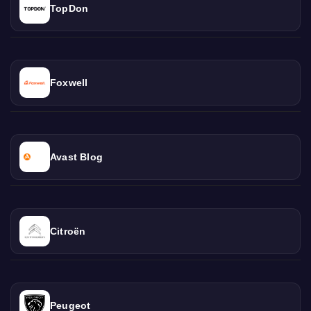
TopDon
Foxwell
Avast Blog
Citroën
Peugeot