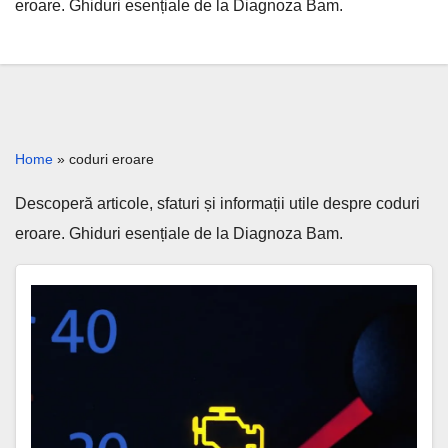
eroare. Ghiduri esențiale de la Diagnoza Bam.
Home
»
coduri eroare
Descoperă articole, sfaturi și informații utile despre coduri
eroare. Ghiduri esențiale de la Diagnoza Bam.
Check
Engine
aprins
–
mai