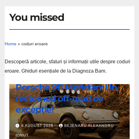
You missed
Home
»
coduri eroare
Descoperă articole, sfaturi și informații utile despre coduri
eroare. Ghiduri esențiale de la Diagnoza Bam.
ȘTIRI
Porsche 911 Meridian: Un
Porsche
restomod off-road de
911
Meridian:
excepție!
Un
restomod
6 AUGUST 2026
BEJENARU ALEXANDRU
off-
IONUT