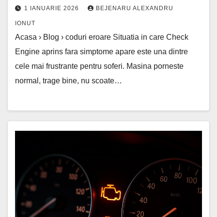
1 IANUARIE 2026
BEJENARU ALEXANDRU
IONUT
Acasa › Blog › coduri eroare Situatia in care Check
Engine aprins fara simptome apare este una dintre
cele mai frustrante pentru soferi. Masina porneste
normal, trage bine, nu scoate…
S-
a
aprins
un
bec
în