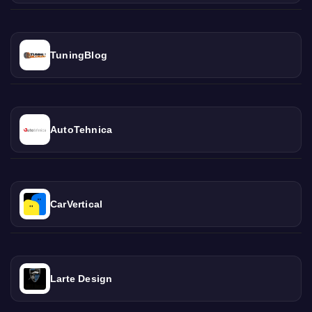
TuningBlog
AutoTehnica
CarVertical
Larte Design