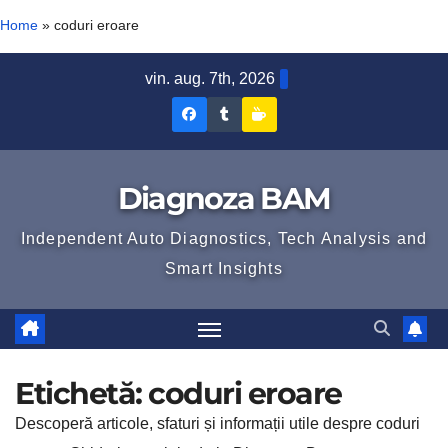
Home
»
coduri eroare
Skip
vin. aug. 7th, 2026
to
Diagnoza
Diagnoza
Sustine
content
BAM
BAM
Diagnoza
pe
pe
BAM
Diagnoza BAM
Facebook
Tumblr
Independent Auto Diagnostics, Tech Analysis and
Smart Insights
Etichetă:
coduri eroare
Descoperă articole, sfaturi și informații utile despre coduri