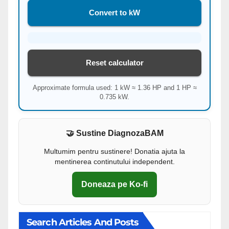
Convert to kW
Reset calculator
Approximate formula used: 1 kW ≈ 1.36 HP and 1 HP ≈
0.735 kW.
🤝 Sustine DiagnozaBAM
Multumim pentru sustinere! Donatia ajuta la
mentinerea continutului independent.
Doneaza pe Ko-fi
Search Articles And Posts