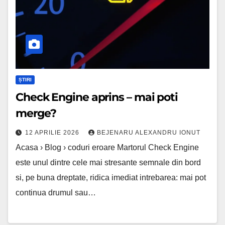
poti
merge?
ȘTIRI
Check Engine aprins – mai poti
merge?
12 APRILIE 2026
BEJENARU ALEXANDRU IONUT
Acasa › Blog › coduri eroare Martorul Check Engine
este unul dintre cele mai stresante semnale din bord
si, pe buna dreptate, ridica imediat intrebarea: mai pot
continua drumul sau…