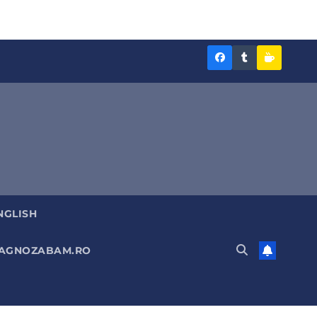
Diagnoza
Diagnoza
Sustine
BAM
BAM
Diagnoz
pe
pe
BAM
Facebook
Tumblr
NGLISH
DIAGNOZABAM.RO