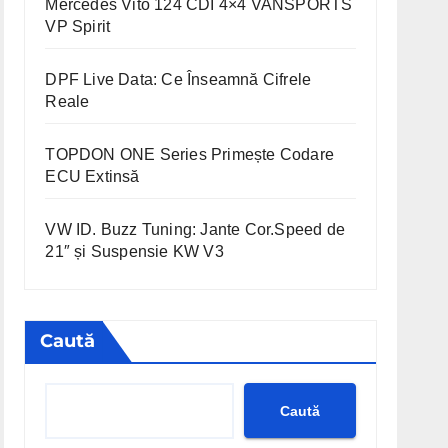
Mercedes Vito 124 CDI 4×4 VANSPORTS
VP Spirit
DPF Live Data: Ce Înseamnă Cifrele
Reale
TOPDON ONE Series Primește Codare
ECU Extinsă
VW ID. Buzz Tuning: Jante Cor.Speed de
21″ și Suspensie KW V3
Caută
Caută