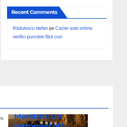
Recent Comments
Rădulescu stefan
pe
Cazier auto online:
verifici punctele fără cozi
ȘTIRI
Porsche 911
Meridian: Un
Porsche
m.
restomod off-
911