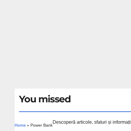
You missed
Descoperă articole, sfaturi și informa
Home
»
Power Bank