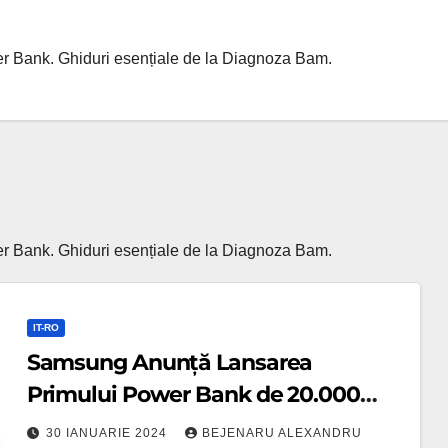
ower Bank. Ghiduri esențiale de la Diagnoza Bam.
ower Bank. Ghiduri esențiale de la Diagnoza Bam.
IT-RO
Samsung Anunță Lansarea
Primului Power Bank de 20.000
mAh cu Suport pentru Încărcare PD
30 IANUARIE 2024
BEJENARU ALEXANDRU