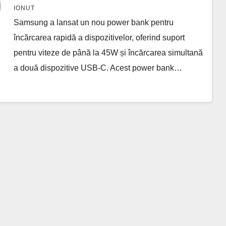
de 45W! Descoperă Cum Poți
IONUT
Beneficia de Această Tehnologie
Samsung a lansat un nou power bank pentru
Avansată.
încărcarea rapidă a dispozitivelor, oferind suport
pentru viteze de până la 45W și încărcarea simultană
a două dispozitive USB-C. Acest power bank…