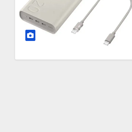
Power
Bank
de
20.000
mAh
cu
Suport
pentru
Încărcare
PD
de
45W!
Descoperă
Cum
Poți