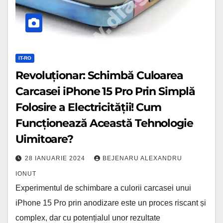
Prin
Simplă
Folosire
a
IT-RO
Electricității!
Revoluționar: Schimbă Culoarea
Cum
Carcasei iPhone 15 Pro Prin Simplă
Funcționează
Folosire a Electricității! Cum
Această
Funcționează Această Tehnologie
Tehnologie
Uimitoare?
Uimitoare?
28 IANUARIE 2024
BEJENARU ALEXANDRU
IONUT
Experimentul de schimbare a culorii carcasei unui
iPhone 15 Pro prin anodizare este un proces riscant și
complex, dar cu potențialul unor rezultate