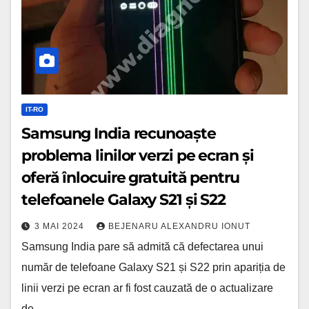
verzi
pe
ecran
și
oferă
înlocuire
IT-RO
gratuită
Samsung India recunoaște
pentru
problema linilor verzi pe ecran și
telefoanele
oferă înlocuire gratuită pentru
Galaxy
telefoanele Galaxy S21 și S22
S21
3 MAI 2024
BEJENARU ALEXANDRU IONUT
și
Samsung India pare să admită că defectarea unui
S22
număr de telefoane Galaxy S21 și S22 prin apariția de
linii verzi pe ecran ar fi fost cauzată de o actualizare
de…