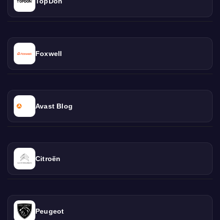
TopDon
Foxwell
Avast Blog
Citroën
Peugeot