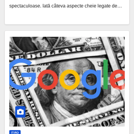
spectaculoase. Iată câteva aspecte cheie legate de…
„Google
Acceptă
Acordul
de
5
Miliarde
de
Dolari:
Rezolvă
Acuzațiile
de
IT-RO