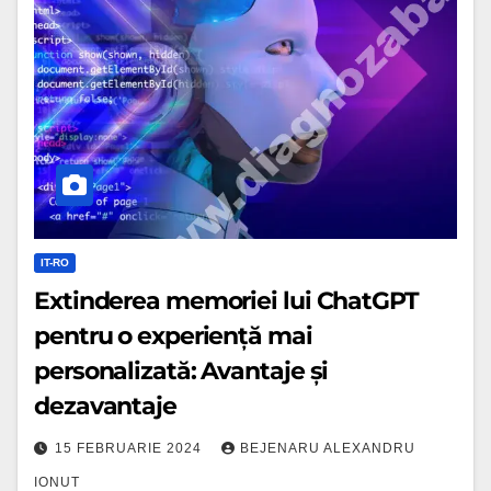
ChatGPT
pentru
o
experiență
mai
personalizată:
Avantaje
și
IT-RO
dezavantaje
Extinderea memoriei lui ChatGPT
pentru o experiență mai
personalizată: Avantaje și
dezavantaje
15 FEBRUARIE 2024
BEJENARU ALEXANDRU
IONUT