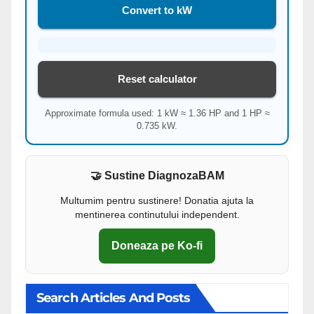
Convert to kW
Reset calculator
Approximate formula used: 1 kW ≈ 1.36 HP and 1 HP ≈
0.735 kW.
🤝 Sustine DiagnozaBAM
Multumim pentru sustinere! Donatia ajuta la
mentinerea continutului independent.
Doneaza pe Ko-fi
Search Articles And Posts