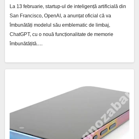
La 13 februarie, startup-ul de inteligență artificială din
San Francisco, OpenAI, a anunțat oficial că va
îmbunătăți modelul său emblematic de limbaj,
ChatGPT, cu o nouă funcționalitate de memorie
îmbunătățită.…
Revoluționar:
Schimbă
Culoarea
Carcasei
iPhone
15
Pro