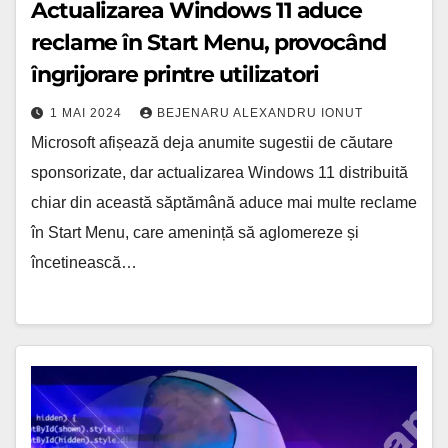
Actualizarea Windows 11 aduce
reclame în Start Menu, provocând
îngrijorare printre utilizatori
1 MAI 2024
BEJENARU ALEXANDRU IONUT
Microsoft afișează deja anumite sugestii de căutare
sponsorizate, dar actualizarea Windows 11 distribuită
chiar din această săptămână aduce mai multe reclame
în Start Menu, care amenință să aglomereze și
încetinească…
Extinderea
memoriei
lui