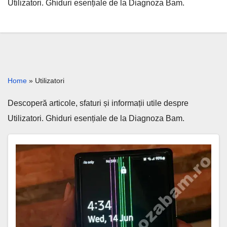
Utilizatori. Ghiduri esențiale de la Diagnoza Bam.
Home
»
Utilizatori
Descoperă articole, sfaturi și informații utile despre
Utilizatori. Ghiduri esențiale de la Diagnoza Bam.
Samsung
India
recunoaște
problema
linilor