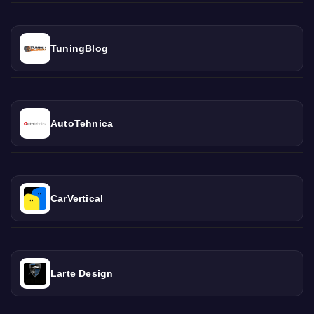
TuningBlog
AutoTehnica
CarVertical
Larte Design