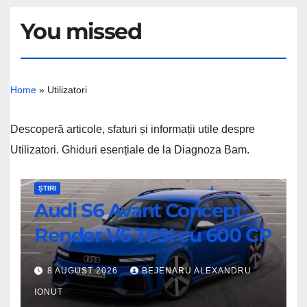
You missed
Home
»
Utilizatori
Descoperă articole, sfaturi și informații utile despre
Utilizatori. Ghiduri esențiale de la Diagnoza Bam.
Audi
ȘTIRI
Audi S6 Avant Concept:
S6
Avant
Render V6 TFSI cu 600 CP
Concept:
Render
8 AUGUST 2026
BEJENARU ALEXANDRU
V6
IONUT