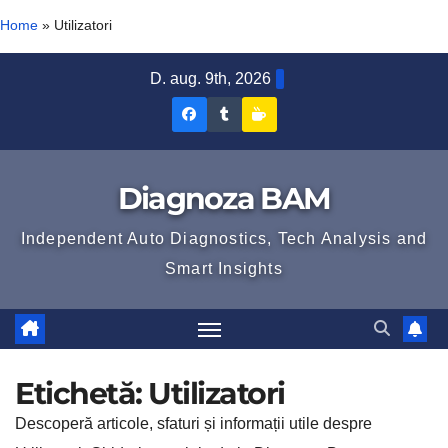
Home
»
Utilizatori
Skip
D. aug. 9th, 2026
to
Diagnoza
Diagnoza
Sustine
content
BAM
BAM
Diagnoza
pe
pe
BAM
Diagnoza BAM
Facebook
Tumblr
Independent Auto Diagnostics, Tech Analysis and
Smart Insights
Etichetă:
Utilizatori
Descoperă articole, sfaturi și informații utile despre