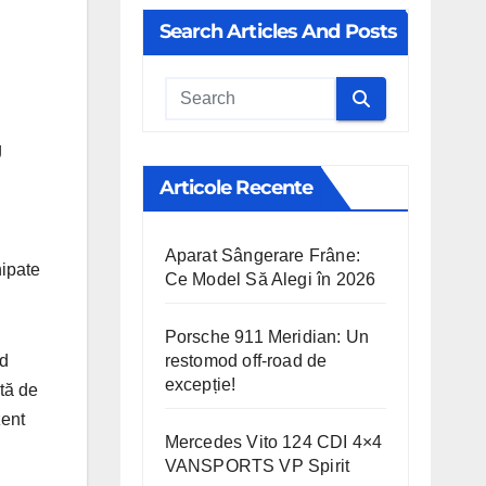
Search Articles And Posts
Cauta
Articole Recente
Aparat Sângerare Frâne:
hipate
Ce Model Să Alegi în 2026
Porsche 911 Meridian: Un
ld
restomod off-road de
excepție!
tă de
zent
Mercedes Vito 124 CDI 4×4
VANSPORTS VP Spirit