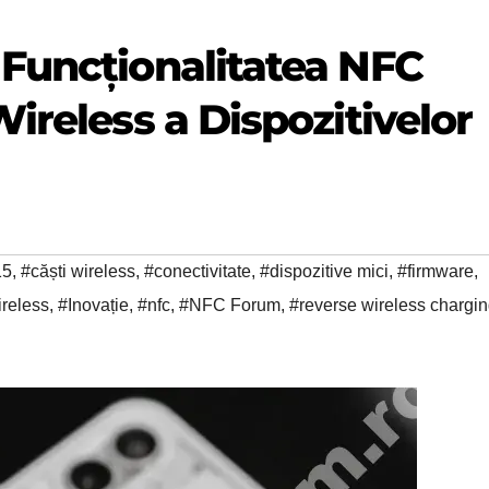
Funcționalitatea NFC
ireless a Dispozitivelor
15
,
#căști wireless
,
#conectivitate
,
#dispozitive mici
,
#firmware
,
ireless
,
#Inovație
,
#nfc
,
#NFC Forum
,
#reverse wireless chargi