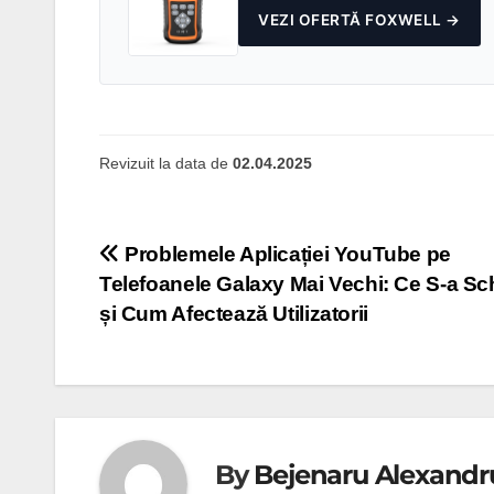
VEZI OFERTĂ FOXWELL →
Revizuit la data de
02.04.2025
Navigare
Problemele Aplicației YouTube pe
Telefoanele Galaxy Mai Vechi: Ce S-a S
în
și Cum Afectează Utilizatorii
articole
By
Bejenaru Alexandr