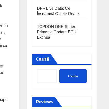
fi
DPF Live Data: Ce
Înseamnă Cifrele Reale
entru
TOPDON ONE Series
Primește Codare ECU
e
nu
Extinsă
e
ii cu
Caută
te
cu
Caută
roape
Reviews