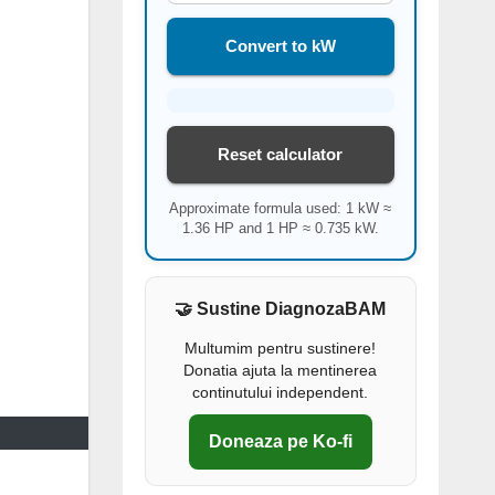
Convert to kW
Reset calculator
Approximate formula used: 1 kW ≈
1.36 HP and 1 HP ≈ 0.735 kW.
🤝 Sustine DiagnozaBAM
Multumim pentru sustinere!
Donatia ajuta la mentinerea
continutului independent.
Doneaza pe Ko-fi