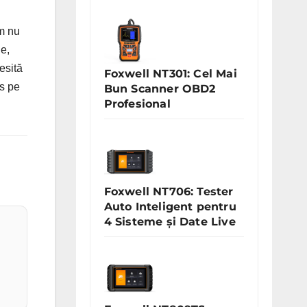
m nu
ie,
esită
Foxwell NT301: Cel Mai
us pe
Bun Scanner OBD2
Profesional
Foxwell NT706: Tester
Auto Inteligent pentru
4 Sisteme și Date Live