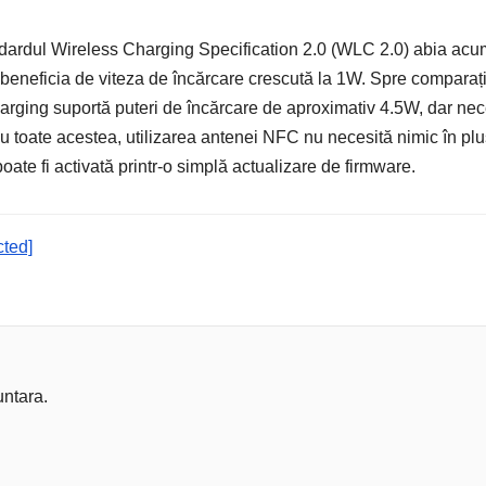
ndardul Wireless Charging Specification 2.0 (WLC 2.0) abia acu
or beneficia de viteza de încărcare crescută la 1W. Spre comparaț
arging suportă puteri de încărcare de aproximativ 4.5W, dar nec
u toate acestea, utilizarea antenei NFC nu necesită nimic în pl
oate fi activată printr-o simplă actualizare de firmware.
cted]
untara.