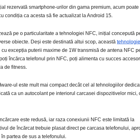
ițial rezervată smartphone-urilor din gama premium, acum poate 
cu condiția ca acesta să fie actualizat la Android 15.
ază pe o particularitate a tehnologiei NFC, inițial concepută p
verse obiecte. Deși este destinată altui scop, această
tehnologi
ată, cu excepția puterii maxime de 1W transmisă de antena NFC p
poți încărca telefonul prin NFC, poți alimenta cu succes accesor
a de fitness.
dware-ul este mult mai compact decât cel al tehnologiilor dedica
ată ca un autocolant pe interiorul carcasei dispozitivelor mici, 
încărcare este redusă, iar raza conexiunii NFC este limitată la
vul de încărcat trebuie plasat direct pe carcasa telefonului, ap
în partea de sus a telefonului.