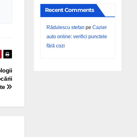
Recent Comments
Rădulescu stefan
pe
Cazier
auto online: verifici punctele
fără cozi
logii
cării
ate