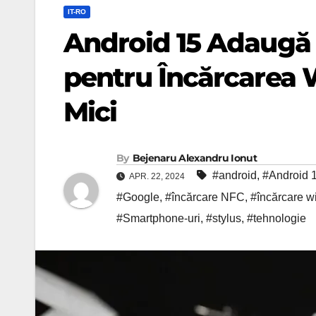
IT-RO
Android 15 Adaugă 
pentru Încărcarea W
Mici
By
Bejenaru Alexandru Ionut
#android
,
#Android 
APR. 22, 2024
#Google
,
#încărcare NFC
,
#încărcare w
#Smartphone-uri
,
#stylus
,
#tehnologie