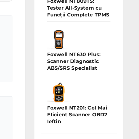
Foxwell NT809TS:
Tester All-System cu
Funcții Complete TPMS
Foxwell NT630 Plus:
Scanner Diagnostic
ABS/SRS Specialist
Foxwell NT201: Cel Mai
Eficient Scanner OBD2
Ieftin