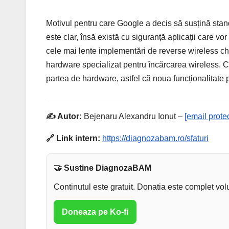
Motivul pentru care Google a decis să susțină sta
este clar, însă există cu siguranță aplicații care v
cele mai lente implementări de reverse wireless ch
hardware specializat pentru încărcarea wireless. C
partea de hardware, astfel că noua funcționalitate p
✍️ Autor:
Bejenaru Alexandru Ionut –
[email prote
🔗 Link intern:
https://diagnozabam.ro/sfaturi
🤝 Sustine DiagnozaBAM
Continutul este gratuit. Donatia este complet vol
Doneaza pe Ko-fi