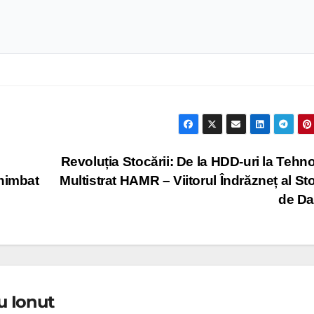
Revoluția Stocării: De la HDD-uri la Tehno
chimbat
Multistrat HAMR – Viitorul Îndrăzneț al Sto
de D
u Ionut