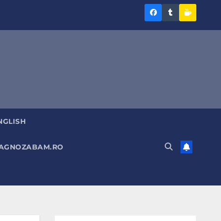
Diagnoza
Diagnoza
Sustine
BAM
BAM
Diagnoz
pe
pe
BAM
Facebook
Tumblr
NGLISH
DIAGNOZABAM.RO