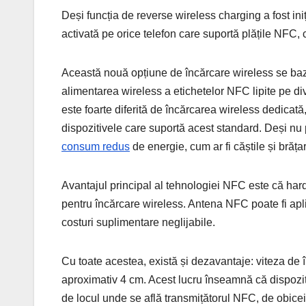
Deși funcția de reverse wireless charging a fost in
activată pe orice telefon care suportă plățile NFC, 
Această nouă opțiune de încărcare wireless se baze
alimentarea wireless a etichetelor NFC lipite pe di
este foarte diferită de încărcarea wireless dedic
dispozitivele care suportă acest standard. Deși nu 
consum redus
de energie, cum ar fi căștile și brățar
Avantajul principal al tehnologiei NFC este că har
pentru încărcare wireless. Antena NFC poate fi aplic
costuri suplimentare neglijabile.
Cu toate acestea, există și dezavantaje: viteza de 
aproximativ 4 cm. Acest lucru înseamnă că dispoziti
de locul unde se află transmițătorul NFC, de obicei 