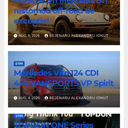
Porsche 911 Meridian: Un
restomod off-road de
excepție!
AUG. 6, 2026
BEJENARU ALEXANDRU IONUT
ȘTIRI
Mercedes Vito 124 CDI
4×4 VANSPORTS VP Spirit
AUG. 4, 2026
BEJENARU ALEXANDRU IONUT
ȘTIRI
TOPDON ONE Series