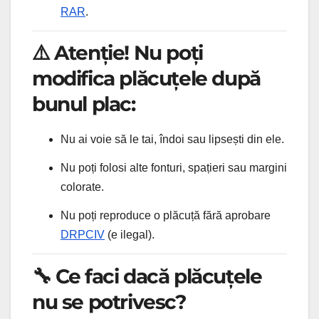
RAR
.
⚠️ Atenție! Nu poți
modifica plăcuțele după
bunul plac:
Nu ai voie să le tai, îndoi sau lipsești din ele.
Nu poți folosi alte fonturi, spațieri sau margini
colorate.
Nu poți reproduce o plăcuță fără aprobare
DRPCIV
(e ilegal).
🔧 Ce faci dacă plăcuțele
nu se potrivesc?