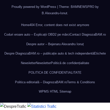
Proudly powered by WordPress
|
Theme: BAMNEWSPRO by
B.Alexandru-Ionut
.
Home
404 Error, content does not exist anymore
Coduri eroare auto – Explicații OBD2 pe mărci
Contact DiagnozaBAM.ro
Despre autor – Bejenaru Alexandru Ionuț
Despre DiagnozaBAM.ro – publicație auto & tech independentă
Etichete
Newsletter
Newsletter
Politică de confidențialitate
POLITICA DE CONFIDENTIALITATE
Politica editorială – DiagnozaBAM.ro
Terms & Conditions
WPMS HTML Sitemap