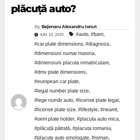
plăcuță auto?
By
Bejenaru Alexandru Ionut
#auto
,
#bam
,
IUN. 15, 2025
#car plate dimensions
,
#diagnoza
,
#dimensiuni numar masina
,
#dimensiuni placuta inmatriculare
,
#dmv plate dimensions
,
#european car plate
,
#legal number plate size
,
#lege număr auto
,
#license plate legal
,
#license plate size
,
#lifestyle
,
#neamt
,
#oem plate holder
,
#placuta auto mica
,
#plăcuță pătrată
,
#placuta romania
,
#placute auto omologate
,
#roman
,