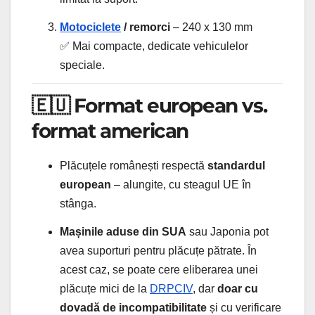
Motociclete
/ remorci
– 240 x 130 mm
✅ Mai compacte, dedicate vehiculelor
speciale.
🇪🇺 Format european vs.
format american
Plăcuțele românești respectă
standardul
european
– alungite, cu steagul UE în
stânga.
Mașinile aduse din SUA
sau Japonia pot
avea suporturi pentru plăcuțe pătrate. În
acest caz, se poate cere eliberarea unei
plăcuțe mici de la
DRPCIV
, dar
doar cu
dovadă de incompatibilitate
și cu verificare