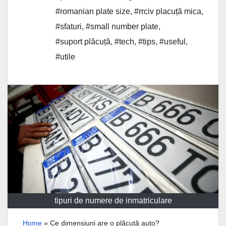
#romanian plate size
,
#rrciv placuță mica
,
#sfaturi
,
#small number plate
,
#suport plăcuță
,
#tech
,
#tips
,
#useful
,
#utile
tipuri de numere de inmatriculare
Home
»
Ce dimensiuni are o plăcuță auto?