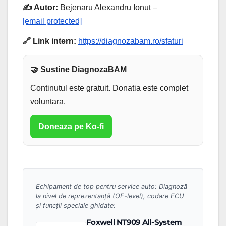
✍️ Autor:
Bejenaru Alexandru Ionut –
[email protected]
🔗 Link intern:
https://diagnozabam.ro/sfaturi
🤝 Sustine DiagnozaBAM
Continutul este gratuit. Donatia este complet
voluntara.
Doneaza pe Ko-fi
Echipament de top pentru service auto: Diagnoză
la nivel de reprezentanță (OE-level), codare ECU
și funcții speciale ghidate:
Foxwell NT909 All-System