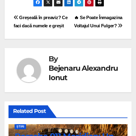
Navigare
Greșeală în preaviz? Ce
🔥 Se Poate Înmagazina
faci dacă numele e greșit
Voltajul Unui Fulger?
în
articole
By
Bejenaru Alexandru
Ionut
Related Post
ȘTIRI