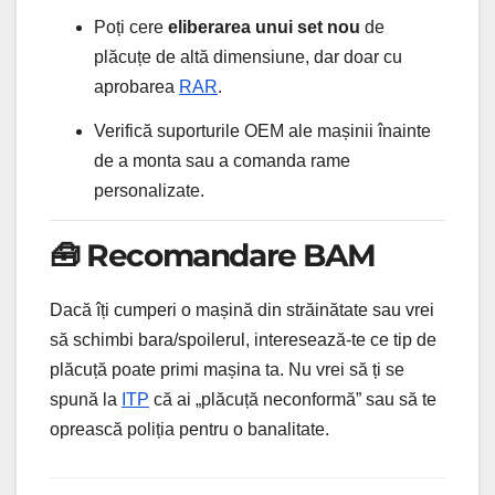
Poți cere
eliberarea unui set nou
de
plăcuțe de altă dimensiune, dar doar cu
aprobarea
RAR
.
Verifică suporturile OEM ale mașinii înainte
de a monta sau a comanda rame
personalizate.
🧰 Recomandare BAM
Dacă îți cumperi o mașină din străinătate sau vrei
să schimbi bara/spoilerul, interesează-te ce tip de
plăcuță poate primi mașina ta. Nu vrei să ți se
spună la
ITP
că ai „plăcuță neconformă” sau să te
oprească poliția pentru o banalitate.