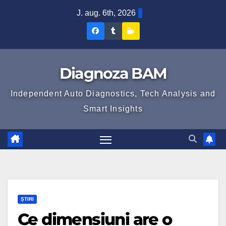
Skip
J. aug. 6th, 2026
to
Diagnoza
Diagnoza
Sustine
content
BAM
BAM
Diagnoza
pe
pe
BAM
Diagnoza BAM
Facebook
Tumblr
Independent Auto Diagnostics, Tech Analysis and
Smart Insights
ȘTIRI
Ce dimensiuni are o