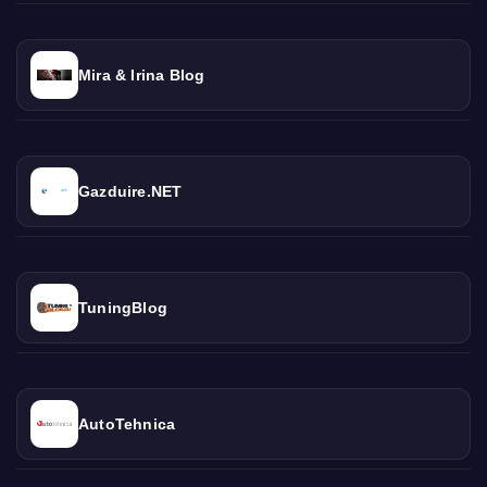
Mira & Irina Blog
Gazduire.NET
TuningBlog
AutoTehnica