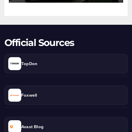
Extinsă
Official Sources
TopDon
Foxwell
Avast Blog