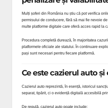
Mulți șoferi din România nu știu că pot verifica onl
permisului de conducere, fără să mai fie nevoie de o 
multe platforme digitale care oferă acces rapid la caz
Procedura completă durează, în majoritatea cazurilo
platformele oficiale ale statului. În continuare expl
pași sunt necesari pentru fiecare platformă.
Ce este cazierul auto și
Cazierul auto reprezintă, în esență, istoricul sanc
separat, tipărit, ci o evidență digitală accesibilă pr
De regulă, cazierul auto poate include: