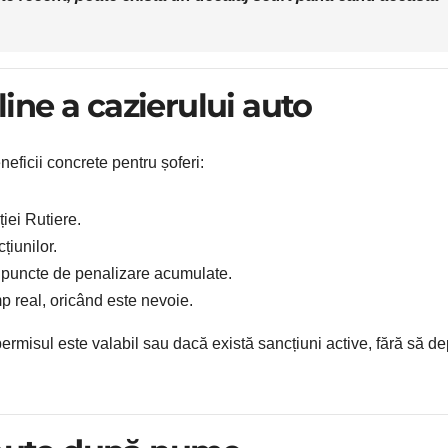
line a cazierului auto
neficii concrete pentru șoferi:
ției Rutiere.
țiunilor.
e puncte de penalizare acumulate.
mp real, oricând este nevoie.
permisul este valabil sau dacă există sancțiuni active, fără să d