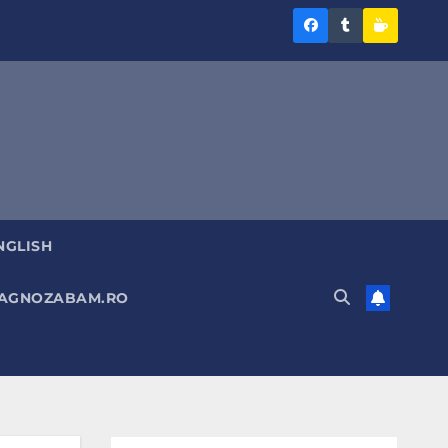
Diagnoza
Diagnoza
Sustine
BAM
BAM
Diagnoz
pe
pe
BAM
Facebook
Tumblr
NGLISH
DIAGNOZABAM.RO