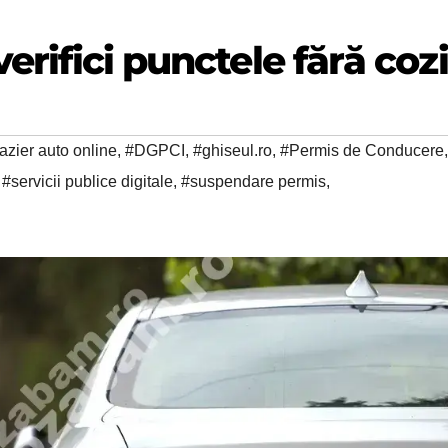
verifici punctele fără cozi
azier auto online
,
#DGPCI
,
#ghiseul.ro
,
#Permis de Conducere
,
,
#servicii publice digitale
,
#suspendare permis
,