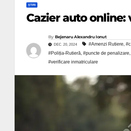
ȘTIRI
Cazier auto online: 
By
Bejenaru Alexandru Ionut
#Amenzi Rutiere
,
#c
DEC. 20, 2024
#Poliția-Rutieră
,
#puncte de penalizare
#verificare inmatriculare