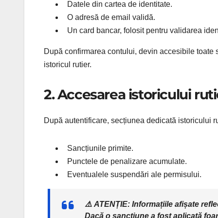
Datele din cartea de identitate.
O adresă de email validă.
Un card bancar, folosit pentru validarea ident
După confirmarea contului, devin accesibile toate s
istoricul rutier.
2. Accesarea istoricului ruti
După autentificare, secțiunea dedicată istoricului ru
Sancțiunile primite.
Punctele de penalizare acumulate.
Eventualele suspendări ale permisului.
⚠️
ATENȚIE:
Informațiile afișate refl
Dacă o sancțiune a fost aplicată foa