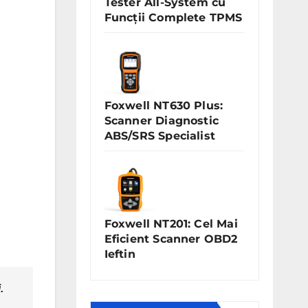
Tester All-System cu
Funcții Complete TPMS
Foxwell NT630 Plus:
Scanner Diagnostic
ABS/SRS Specialist
Foxwell NT201: Cel Mai
Eficient Scanner OBD2
Ieftin
.