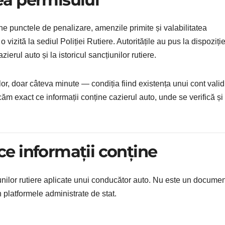
ine punctele de penalizare, amenzile primite și valabilitatea
vizită la sediul Poliției Rutiere. Autoritățile au pus la dispoziți
ierul auto și la istoricul sancțiunilor rutiere.
r, doar câteva minute — condiția fiind existența unui cont valid
icăm exact ce informații conține cazierul auto, unde se verifică și
 ce informații conține
țiunilor rutiere aplicate unui conducător auto. Nu este un docume
in platformele administrate de stat.