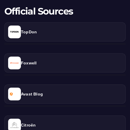
Official Sources
TopDon
Foxwell
Avast Blog
Citroën