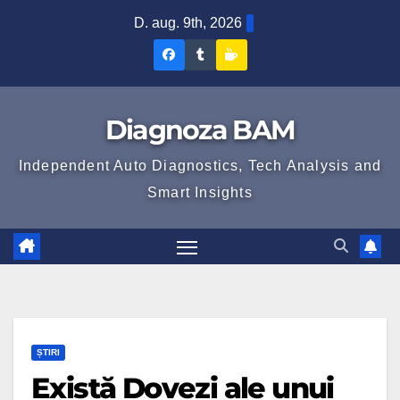
Skip
D. aug. 9th, 2026
to
Diagnoza
Diagnoza
Sustine
content
BAM
BAM
Diagnoza
pe
pe
BAM
Diagnoza BAM
Facebook
Tumblr
Independent Auto Diagnostics, Tech Analysis and
Smart Insights
ȘTIRI
Există Dovezi ale unui