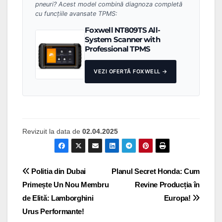
pneuri? Acest model combină diagnoza completă
cu funcțiile avansate TPMS:
Foxwell NT809TS All-
System Scanner with
Professional TPMS
VEZI OFERTĂ FOXWELL →
Revizuit la data de
02.04.2025
Navigare
Politia din Dubai
Planul Secret Honda: Cum
Primește Un Nou Membru
Revine Producția în
în
de Elită: Lamborghini
Europa!
articole
Urus Performante!