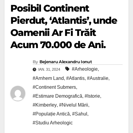
Posibil Continent
Pierdut, ‘Atlantis’, unde
Oamenii Ar Fi Trăit
Acum 70.000 de Ani.
By
Bejenaru Alexandru Ionut
#Arheologie
,
IAN. 31, 2024
#Arnhem Land
,
#Atlantis
,
#Australie
,
#Continent Submers
,
#Estimare Demografică
,
#Istorie
,
#Kimberley
,
#Nivelul Mării
,
#Populație Antică
,
#Sahul
,
#Studiu Arheologic