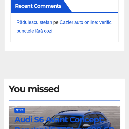
Recent Comments
Rădulescu stefan
pe
Cazier auto online: verifici
punctele fără cozi
You missed
Audi
ȘTIRI
Audi S6 Avant Concept:
S6
Avant