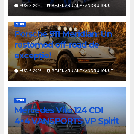
AUG. 8, 2026
BEJENARU ALEXANDRU IONUT
ȘTIRI
Porsche 911 Meridian: Un
restomod off-road de
excepție!
AUG. 6, 2026
BEJENARU ALEXANDRU IONUT
ȘTIRI
Mercedes Vito 124 CDI
4×4 VANSPORTS VP Spirit