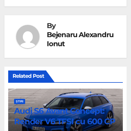
By
Bejenaru Alexandru
Ionut
Related Post
ȘTIRI
Audi S6 Avant Concept:
Render V6 TFSI cu 600 CP