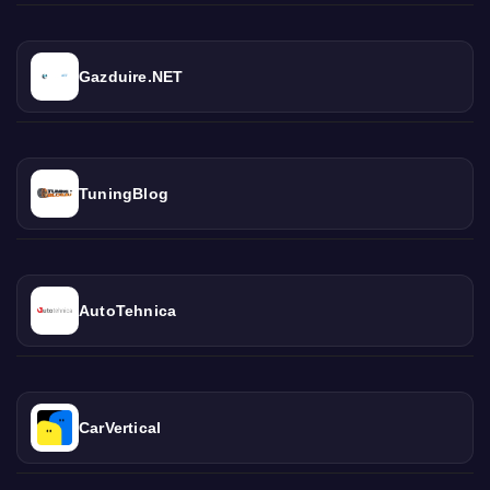
Gazduire.NET
TuningBlog
AutoTehnica
CarVertical