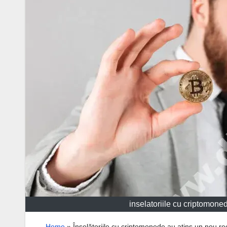
inselatoriile cu criptomone
Home
»
Înșelătoriile cu criptomonede au atins un nou r