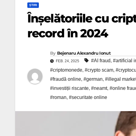
ȘTIRI
Înșelătoriile cu cr
record în 2024
By
Bejenaru Alexandru Ionut
#AI fraud
,
#artificial 
FEB. 24, 2025
#criptomonede
,
#crypto scam
,
#cryptoc
#fraudă online
,
#german
,
#illegal marke
#investiții riscante
,
#neamt
,
#online frau
#roman
,
#securitate online