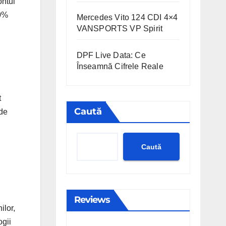
ontul
40%
Mercedes Vito 124 CDI 4×4
VANSPORTS VP Spirit
DPF Live Data: Ce
Înseamnă Cifrele Reale
t
Caută
 de
Caută
Reviews
ilor,
ogii