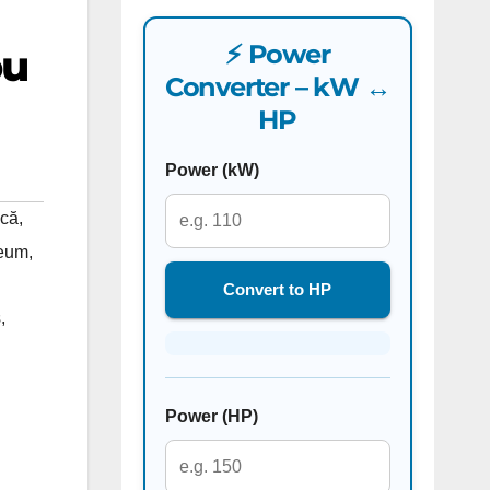
⚡ Power
ou
Converter – kW ↔
HP
Power (kW)
ică
,
reum
,
Convert to HP
s
,
Power (HP)