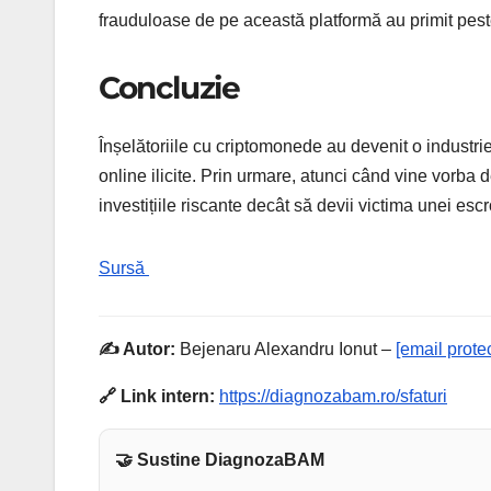
frauduloase de pe această platformă au primit pest
Concluzie
Înșelătoriile cu criptomonede au devenit o industrie 
online ilicite. Prin urmare, atunci când vine vorba d
investițiile riscante decât să devii victima unei escr
Sursă
✍️ Autor:
Bejenaru Alexandru Ionut –
[email prote
🔗 Link intern:
https://diagnozabam.ro/sfaturi
🤝 Sustine DiagnozaBAM