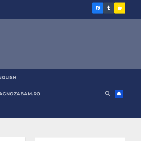
Diagnoza
Diagnoza
Sustine
BAM
BAM
Diagnoz
pe
pe
BAM
Facebook
Tumblr
NGLISH
DIAGNOZABAM.RO