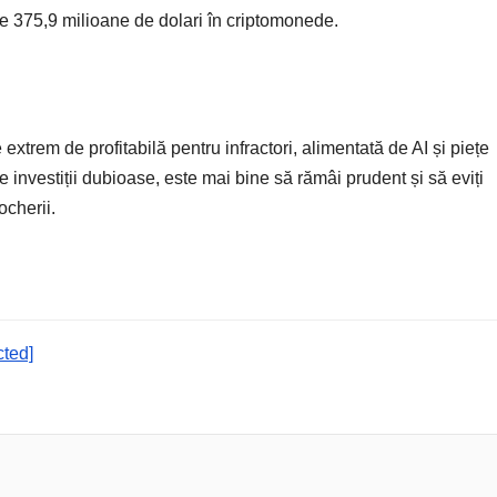
e 375,9 milioane de dolari în criptomonede.
extrem de profitabilă pentru infractori, alimentată de AI și piețe
e investiții dubioase, este mai bine să rămâi prudent și să eviți
ocherii.
cted]