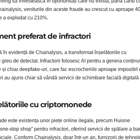
onving să investească în oportunități care nu există, până când c
 Chainalysis, veniturile din aceste fraude au crescut cu aproape 
ate a explodat cu 210%.
ument preferat de infractori
usă în evidență de Chainalysis, a transformat înșelătoriile cu
 greu de detectat. Infractorii folosesc AI pentru a genera conținu
te și chiar deepfake-uri, care fac escrocheriile aproape imposibil
tori au ajuns chiar să vândă servicii de schimbare facială digitală
șelătoriile cu criptomonede
ude este existența unor piețe online ilegale, precum Huione
e-stop shop” pentru infractori, oferind servicii de spălare a ban
ociale. Conform Chainalysis, doar într-un an, furnizorii de tehnol