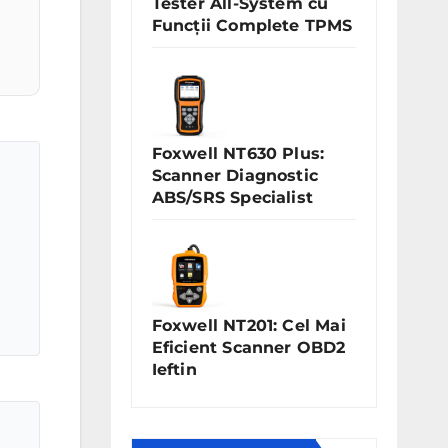
Tester All-System cu
Funcții Complete TPMS
Foxwell NT630 Plus:
Scanner Diagnostic
ABS/SRS Specialist
Foxwell NT201: Cel Mai
Eficient Scanner OBD2
Ieftin