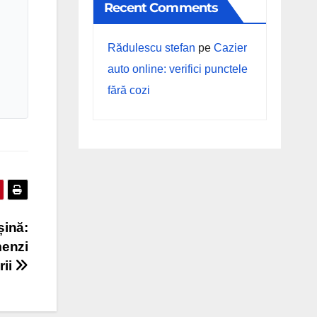
Recent Comments
Rădulescu stefan
pe
Cazier
auto online: verifici punctele
fără cozi
șină:
menzi
rii