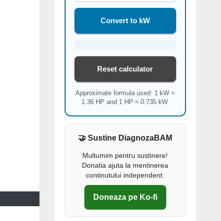
Convert to kW
Reset calculator
Approximate formula used: 1 kW ≈
1.36 HP and 1 HP ≈ 0.735 kW.
🤝 Sustine DiagnozaBAM
Multumim pentru sustinere!
Donatia ajuta la mentinerea
continutului independent.
Doneaza pe Ko-fi