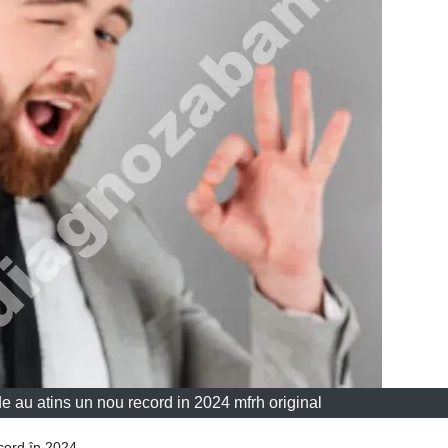
de au atins un nou record in 2024 mfrh original
ecord în 2024