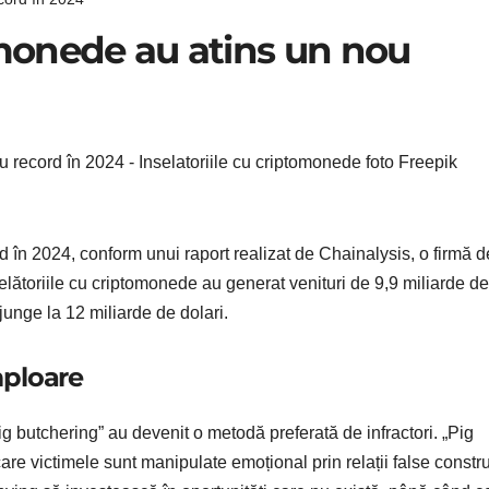
tomonede au atins un nou
d în 2024, conform unui raport realizat de Chainalysis, o firmă d
șelătoriile cu criptomonede au generat venituri de 9,9 miliarde de
junge la 12 miliarde de dolari.
mploare
 butchering” au devenit o metodă preferată de infractori. „Pig
are victimele sunt manipulate emoțional prin relații false constru