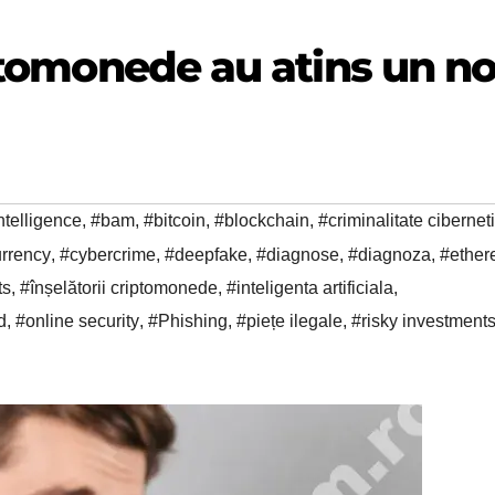
iptomonede au atins un n
intelligence
,
#bam
,
#bitcoin
,
#blockchain
,
#criminalitate cibernet
urrency
,
#cybercrime
,
#deepfake
,
#diagnose
,
#diagnoza
,
#ethe
ts
,
#înșelătorii criptomonede
,
#inteligenta artificiala
,
d
,
#online security
,
#Phishing
,
#piețe ilegale
,
#risky investment