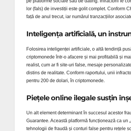
pe platforme sociale sau de dating. Infractorii le c
lor (fals) de investiții este golit complet. Conform
față de anul trecut, iar numărul tranzacțiilor asoci
Inteligența artificială, un instr
Folosirea inteligenței artificiale, o altă tendință p
criptomonede într-o afacere și mai profitabilă și mai
realist, cum ar fi site-uri false, mesaje personaliza
distins de realitate. Conform raportului, unii infrac
pentru 200 de dolari, în criptomonede.
Piețele online ilegale susțin în
Un alt element determinant în succesul acestor fra
Guarantee. Această platformă funcționează ca un „on
tehnologii de fraudă și conturi false pentru rețele s