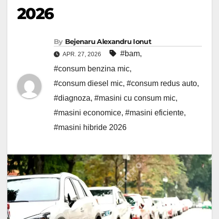
2026
By
Bejenaru Alexandru Ionut
#bam
,
APR. 27, 2026
#consum benzina mic
,
#consum diesel mic
,
#consum redus auto
,
#diagnoza
,
#masini cu consum mic
,
#masini economice
,
#masini eficiente
,
#masini hibride 2026