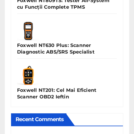
Foxwell NT809TS: Tester All-System
cu Funcții Complete TPMS
Foxwell NT630 Plus: Scanner
Diagnostic ABS/SRS Specialist
Foxwell NT201: Cel Mai Eficient
Scanner OBD2 Ieftin
Recent Comments