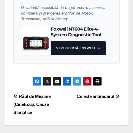
O variantă accesibilă de buget pentru scanarea
completă și ștergerea erorilor pe
Motor
,
Transmisie, ABS și Airbag:
Foxwell NT604 Elite 4-
System Diagnostic Tool
VEZI OFERTĂ FOXWELL →
Navigare
Răul de Mișcare
Ce este antiradarul
(Cinetoza): Cauze
în
Științifice
articole