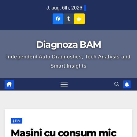
Skip
J. aug. 6th, 2026
to
Diagnoza
Diagnoza
Sustine
content
BAM
BAM
Diagnoza
pe
pe
BAM
Diagnoza BAM
Facebook
Tumblr
Independent Auto Diagnostics, Tech Analysis and
Smart Insights
ȘTIRI
Masini cu consum mic