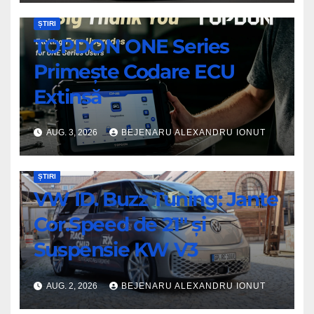
ȘTIRI
TOPDON ONE Series
Primește Codare ECU
Extinsă
AUG. 3, 2026
BEJENARU ALEXANDRU IONUT
ȘTIRI
VW ID. Buzz Tuning: Jante
Cor.Speed de 21″ și
Suspensie KW V3
AUG. 2, 2026
BEJENARU ALEXANDRU IONUT