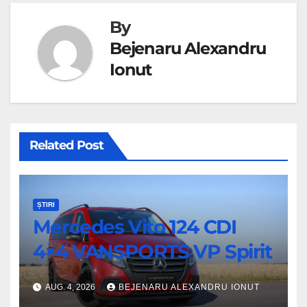
By
Bejenaru Alexandru
Ionut
Related Post
ȘTIRI
Mercedes Vito 124 CDI
4×4 VANSPORTS VP Spirit
AUG. 4, 2026
BEJENARU ALEXANDRU IONUT