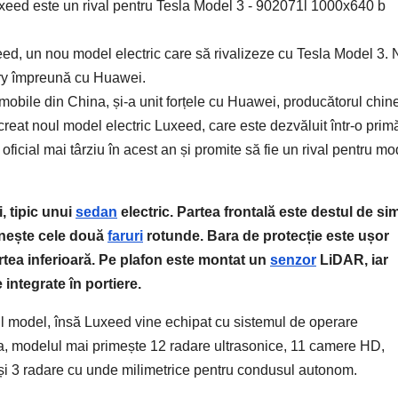
eed, un nou model electric care să rivalizeze cu Tesla Model 3. 
ry împreună cu Huawei.
mobile din China, și-a unit forțele cu Huawei, producătorul chin
eat noul model electric Luxeed, care este dezvăluit într-o prim
ficial mai târziu în acest an și promite să fie un rival pentru m
, tipic unui
sedan
electric. Partea frontală este destul de si
unește cele două
faruri
rotunde. Bara de protecție este ușor
rtea inferioară. Pe plafon este montat un
senzor
LiDAR, iar
integrate în portiere.
 model, însă Luxeed vine echipat cu sistemul de operare
a, modelul mai primește 12 radare ultrasonice, 11 camere HD,
și 3 radare cu unde milimetrice pentru condusul autonom.