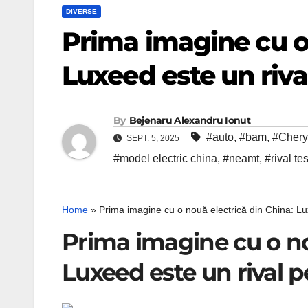
DIVERSE
Prima imagine cu o 
Luxeed este un riva
By
Bejenaru Alexandru Ionut
#auto
,
#bam
,
#Chery
SEPT. 5, 2025
#model electric china
,
#neamt
,
#rival te
Home
»
Prima imagine cu o nouă electrică din China: Lu
Prima imagine cu o no
Luxeed este un rival p