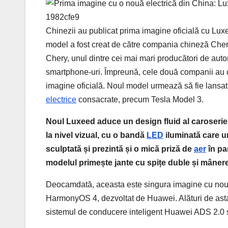
Chinezii au publicat prima imagine oficială cu Lux
model a fost creat de către compania chineză Che
Chery, unul dintre cei mai mari producători de auto
smartphone-uri. Împreună, cele două companii au cr
imagine oficială. Noul model urmează să fie lansat o
electrice
consacrate, precum Tesla Model 3.
Noul Luxeed aduce un design fluid al caroseriei
la nivel vizual, cu o bandă
LED
iluminată care 
sculptată și prezintă și o mică priză de
aer
în pa
modelul primește jante cu spițe duble și mânere 
Deocamdată, aceasta este singura imagine cu noul
HarmonyOS 4, dezvoltat de Huawei. Alături de ast
sistemul de conducere inteligent Huawei ADS 2.0 