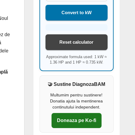
Convert to kW
Noul
ez de
Reset calculator
ă
odele
Approximate formula used: 1 kW ≈
1.36 HP and 1 HP ≈ 0.735 kW.
mplă
🤝 Sustine DiagnozaBAM
Multumim pentru sustinere!
Donatia ajuta la mentinerea
continutului independent.
Doneaza pe Ko-fi