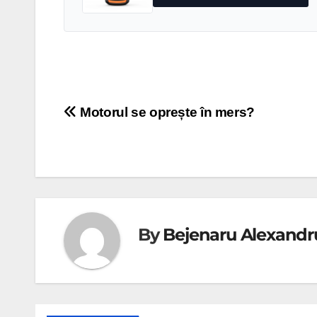
Navigare
Motorul se oprește în mers?
în
articole
By
Bejenaru Alexandr
DIVERSE
Nou