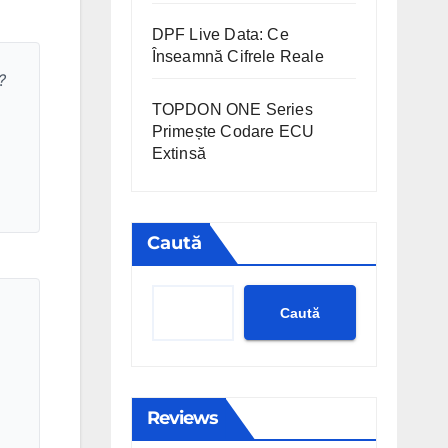
DPF Live Data: Ce
Înseamnă Cifrele Reale
?
TOPDON ONE Series
Primește Codare ECU
Extinsă
Caută
Caută
Reviews