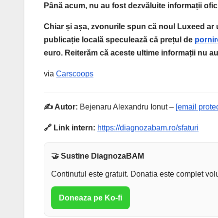
Până acum, nu au fost dezvăluite informații ofi
Chiar și așa, zvonurile spun că noul Luxeed ar 
publicație locală speculează că prețul de
pornir
euro. Reiterăm că aceste ultime informații nu a
via
Carscoops
✍️ Autor:
Bejenaru Alexandru Ionut –
[email prote
🔗 Link intern:
https://diagnozabam.ro/sfaturi
🤝 Sustine DiagnozaBAM
Continutul este gratuit. Donatia este complet vol
Doneaza pe Ko-fi