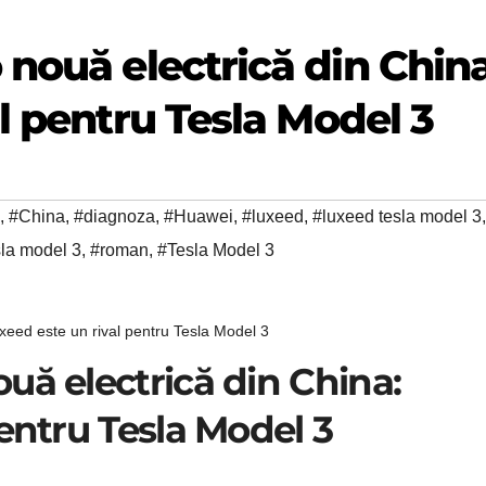
nouă electrică din China
l pentru Tesla Model 3
,
#China
,
#diagnoza
,
#Huawei
,
#luxeed
,
#luxeed tesla model 3
,
sla model 3
,
#roman
,
#Tesla Model 3
xeed este un rival pentru Tesla Model 3
uă electrică din China:
entru Tesla Model 3