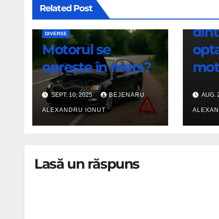
Related Post
Mus
dint
DIVERSE
Motorul se
opt
oprește în mers?
mot
SEPT. 10, 2025
BEJENARU
AUG. 
ALEXANDRU IONUT
ALEXAN
Lasă un răspuns