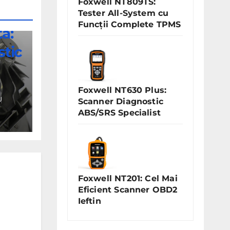
Foxwell NT809TS:
Tester All-System cu
Funcții Complete TPMS
ă:
stic
Foxwell NT630 Plus:
U
Scanner Diagnostic
ABS/SRS Specialist
Foxwell NT201: Cel Mai
Eficient Scanner OBD2
Ieftin