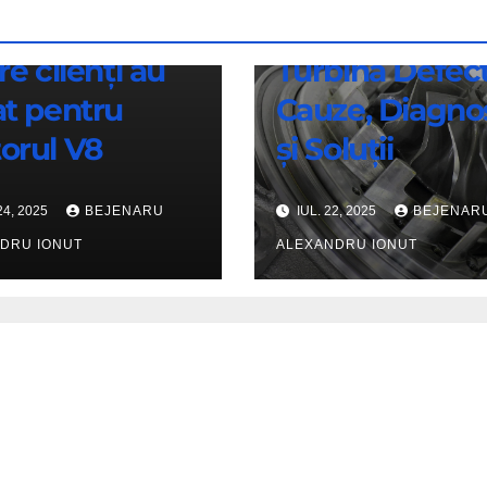
tang: 67%
Simptome
re clienți au
Turbină Defect
at pentru
Cauze, Diagno
orul V8
și Soluții
24, 2025
BEJENARU
IUL. 22, 2025
BEJENAR
DRU IONUT
ALEXANDRU IONUT