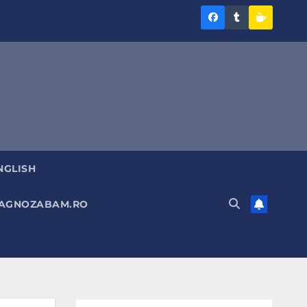
Diagnoza
Diagnoza
Sustine
BAM
BAM
Diagnoz
pe
pe
BAM
Facebook
Tumblr
NGLISH
DIAGNOZABAM.RO