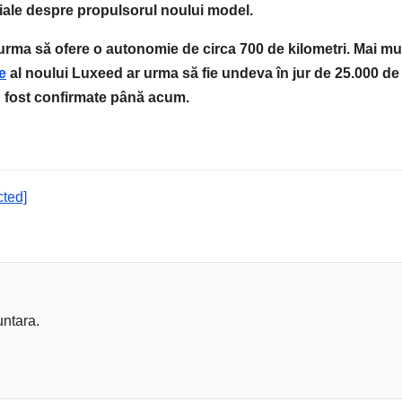
ciale despre propulsorul noului model.
urma să ofere o autonomie de circa 700 de kilometri. Mai mul
e
al noului Luxeed ar urma să fie undeva în jur de 25.000 de
u fost confirmate până acum.
cted]
untara.