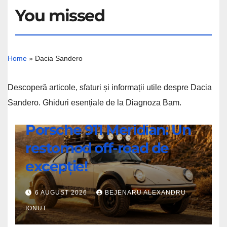
You missed
Home
»
Dacia Sandero
Descoperă articole, sfaturi și informații utile despre Dacia
Sandero. Ghiduri esențiale de la Diagnoza Bam.
ȘTIRI
Porsche 911 Meridian: Un
Porsche
restomod off-road de
911
Meridian:
excepție!
Un
restomod
6 AUGUST 2026
BEJENARU ALEXANDRU
off-
IONUT
road