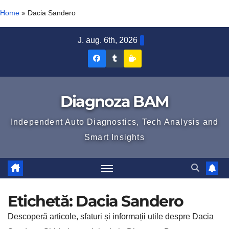
Home
»
Dacia Sandero
Skip
J. aug. 6th, 2026
to
Diagnoza
Diagnoza
Sustine
content
BAM
BAM
Diagnoza
pe
pe
BAM
Diagnoza BAM
Facebook
Tumblr
Independent Auto Diagnostics, Tech Analysis and
Smart Insights
Etichetă:
Dacia Sandero
Descoperă articole, sfaturi și informații utile despre Dacia