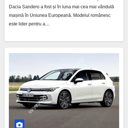
Dacia Sandero a fost și în luna mai cea mai vândută
mașină în Uniunea Europeană. Modelul românesc
este lider pentru a…
Volkswagen
Golf
8
Ar
Putea
Rămâne
în
Producție
până