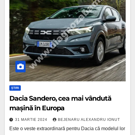
Sandero,
cea
mai
vândută
mașină
în
Europa
ȘTIRI
Dacia Sandero, cea mai vândută
mașină în Europa
31 MARTIE 2024
BEJENARU ALEXANDRU IONUT
Este o veste extraordinară pentru Dacia că modelul lor