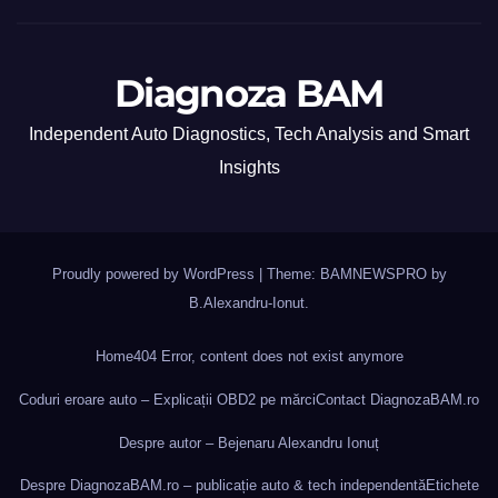
Diagnoza BAM
Independent Auto Diagnostics, Tech Analysis and Smart
Insights
Proudly powered by WordPress
|
Theme: BAMNEWSPRO by
B.Alexandru-Ionut
.
Home
404 Error, content does not exist anymore
Coduri eroare auto – Explicații OBD2 pe mărci
Contact DiagnozaBAM.ro
Despre autor – Bejenaru Alexandru Ionuț
Despre DiagnozaBAM.ro – publicație auto & tech independentă
Etichete