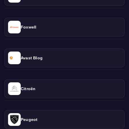
Foxwell
Avast Blog
Citroën
Peugeot