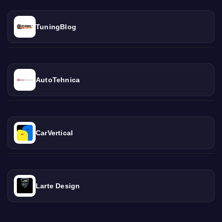
TuningBlog
AutoTehnica
CarVertical
Larte Design