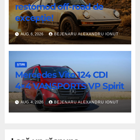
restomod off-road de
excepție!
AUG. 6, 2026
BEJENARU ALEXANDRU IONUT
ȘTIRI
Mercedes Vito 124 CDI
4×4 VANSPORTS VP Spirit
AUG. 4, 2026
BEJENARU ALEXANDRU IONUT