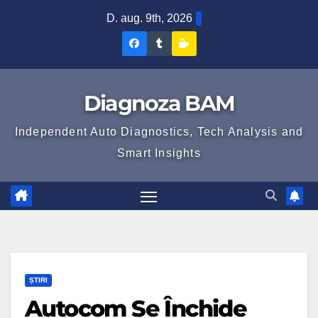
Skip
D. aug. 9th, 2026
to
Diagnoza
Diagnoza
Sustine
content
BAM
BAM
Diagnoza
pe
pe
BAM
Diagnoza BAM
Facebook
Tumblr
Independent Auto Diagnostics, Tech Analysis and
Smart Insights
ȘTIRI
Autocom Se Închide