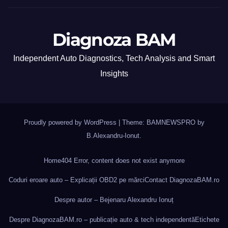
Diagnoza BAM
Independent Auto Diagnostics, Tech Analysis and Smart
Insights
Proudly powered by WordPress
|
Theme: BAMNEWSPRO by
B.Alexandru-Ionut
.
Home
404 Error, content does not exist anymore
Coduri eroare auto – Explicații OBD2 pe mărci
Contact DiagnozaBAM.ro
Despre autor – Bejenaru Alexandru Ionuț
Despre DiagnozaBAM.ro – publicație auto & tech independentă
Etichete