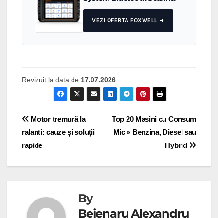
VEZI OFERTĂ FOXWELL →
Revizuit la data de
17.07.2026
Navigare
Motor tremură la
Top 20 Masini cu Consum
ralanti: cauze și soluții
Mic » Benzina, Diesel sau
în
rapide
Hybrid
articole
By
Bejenaru Alexandru