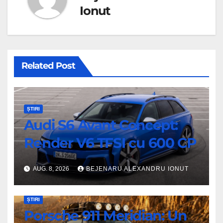
Ionut
Related Post
ȘTIRI
Audi S6 Avant Concept:
Render V6 TFSI cu 600 CP
AUG. 8, 2026
BEJENARU ALEXANDRU IONUT
ȘTIRI
Porsche 911 Meridian: Un