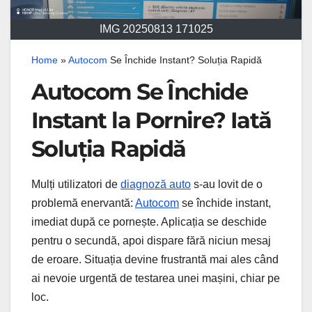
IMG 20250813 171025
Home
»
Autocom
Se Închide Instant? Soluția Rapidă
Autocom Se Închide
Instant la Pornire? Iată
Soluția Rapidă
Mulți utilizatori de
diagnoză auto
s-au lovit de o
problemă enervantă:
Autocom
se închide instant,
imediat după ce pornește. Aplicația se deschide
pentru o secundă, apoi dispare fără niciun mesaj
de eroare. Situația devine frustrantă mai ales când
ai nevoie urgentă de testarea unei mașini, chiar pe
loc.