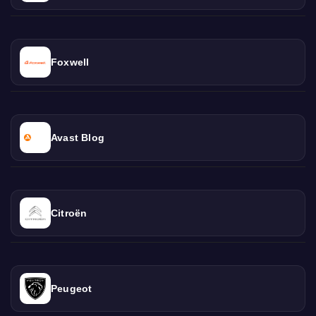
Foxwell
Avast Blog
Citroën
Peugeot