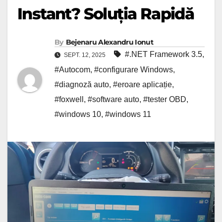
Instant? Soluția Rapidă
By
Bejenaru Alexandru Ionut
#.NET Framework 3.5
,
SEPT. 12, 2025
#Autocom
,
#configurare Windows
,
#diagnoză auto
,
#eroare aplicație
,
#foxwell
,
#software auto
,
#tester OBD
,
#windows 10
,
#windows 11