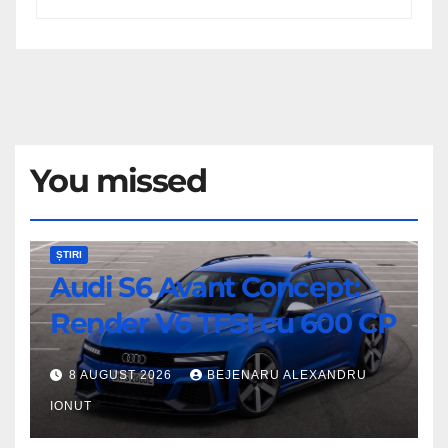
You missed
Audi
ȘTIRI
Audi S6 Avant Concept:
S6
Avant
Render V6 TFSI cu 600 CP
Concept:
Render
8 AUGUST 2026
BEJENARU ALEXANDRU
V6
IONUT
TFSI