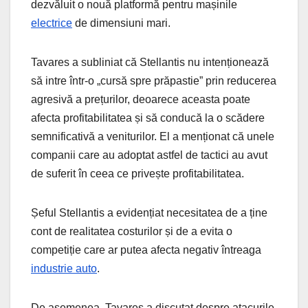
dezvăluit o nouă platformă pentru mașinile
electrice
de dimensiuni mari.
Tavares a subliniat că Stellantis nu intenționează
să intre într-o „cursă spre prăpastie” prin reducerea
agresivă a prețurilor, deoarece aceasta poate
afecta profitabilitatea și să conducă la o scădere
semnificativă a veniturilor. El a menționat că unele
companii care au adoptat astfel de tactici au avut
de suferit în ceea ce privește profitabilitatea.
Șeful Stellantis a evidențiat necesitatea de a ține
cont de realitatea costurilor și de a evita o
competiție care ar putea afecta negativ întreaga
industrie auto
.
De asemenea, Tavares a discutat despre atacurile