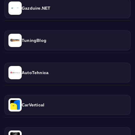
Gazduire.NET
TuningBlog
AutoTehnica
CarVertical