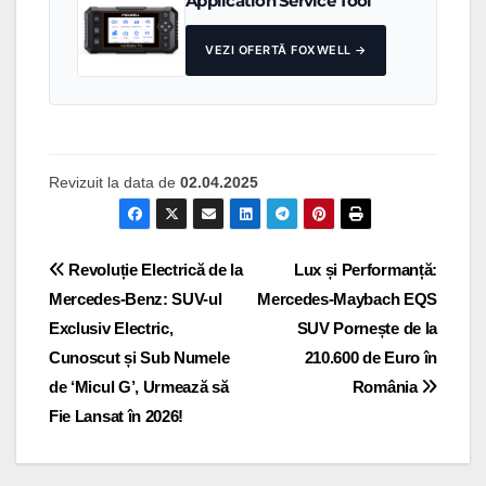
Application Service Tool
VEZI OFERTĂ FOXWELL →
Revizuit la data de
02.04.2025
Navigare
Revoluție Electrică de la
Lux și Performanță:
Mercedes-Benz: SUV-ul
Mercedes-Maybach EQS
în
Exclusiv Electric,
SUV Pornește de la
articole
Cunoscut și Sub Numele
210.600 de Euro în
de ‘Micul G’, Urmează să
România
Fie Lansat în 2026!