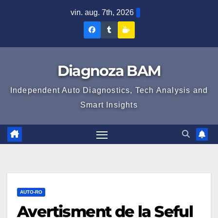
Skip
vin. aug. 7th, 2026
to
Diagnoza
Diagnoza
Sustine
content
BAM
BAM
Diagnoza
pe
pe
BAM
Diagnoza BAM
Facebook
Tumblr
Independent Auto Diagnostics, Tech Analysis and
Smart Insights
AUTO-RO
Avertisment de la Șeful