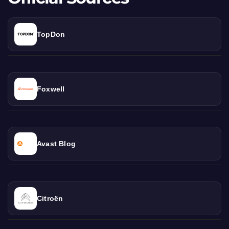
TopDon
Foxwell
Avast Blog
Citroën