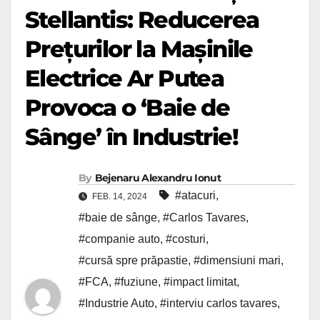
Stellantis: Reducerea
Prețurilor la Mașinile
Electrice Ar Putea
Provoca o ‘Baie de
Sânge’ în Industrie!
By
Bejenaru Alexandru Ionut
#atacuri
,
FEB. 14, 2024
#baie de sânge
,
#Carlos Tavares
,
#companie auto
,
#costuri
,
#cursă spre prăpastie
,
#dimensiuni mari
,
#FCA
,
#fuziune
,
#impact limitat
,
#Industrie Auto
,
#interviu carlos tavares
,