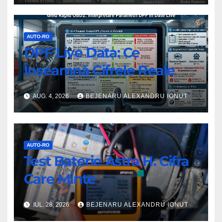
AUTO-RO
DPF Live Data: Ce
Înseamnă Cifrele Reale
AUG. 4, 2026
BEJENARU ALEXANDRU IONUT
AUTO-RO
Test Baterie Astra H: Cifra
Care Minte
IUL. 28, 2026
BEJENARU ALEXANDRU IONUT