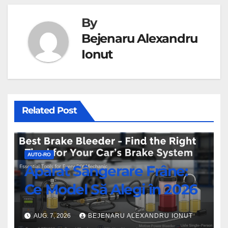
By
Bejenaru Alexandru
Ionut
Related Post
AUTO-RO
Aparat Sângerare Frâne:
Ce Model Să Alegi în 2026
AUG. 7, 2026
BEJENARU ALEXANDRU IONUT