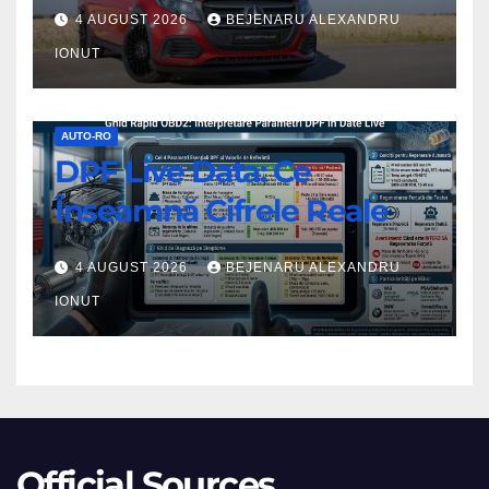
4×4
4 AUGUST 2026
BEJENARU ALEXANDRU
VANSPORTS
IONUT
VP
Spirit
DPF
AUTO-RO
DPF Live Data: Ce
Live
Data:
Înseamnă Cifrele Reale
Ce
Înseamnă
4 AUGUST 2026
BEJENARU ALEXANDRU
Cifrele
IONUT
Reale
Official Sources