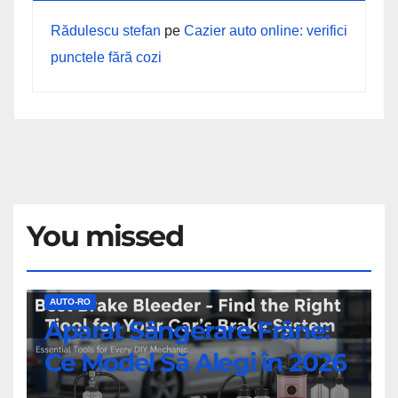
Rădulescu stefan
pe
Cazier auto online: verifici
punctele fără cozi
You missed
Aparat
AUTO-RO
Aparat Sângerare Frâne:
Sângerare
Frâne:
Ce Model Să Alegi în 2026
Ce