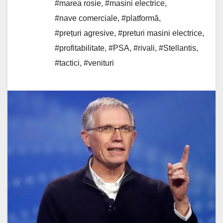
#marea rosie
,
#masini electrice
,
#nave comerciale
,
#platformă
,
#prețuri agresive
,
#preturi masini electrice
,
#profitabilitate
,
#PSA
,
#rivali
,
#Stellantis
,
#tactici
,
#venituri