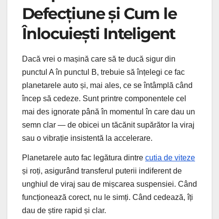
Defecțiune și Cum le
Înlocuiești Inteligent
Dacă vrei o mașină care să te ducă sigur din
punctul A în punctul B, trebuie să înțelegi ce fac
planetarele auto și, mai ales, ce se întâmplă când
încep să cedeze. Sunt printre componentele cel
mai des ignorate până în momentul în care dau un
semn clar — de obicei un tăcănit supărător la viraj
sau o vibrație insistentă la accelerare.
Planetarele auto fac legătura dintre
cutia de viteze
și roți, asigurând transferul puterii indiferent de
unghiul de viraj sau de mișcarea suspensiei. Când
funcționează corect, nu le simți. Când cedează, îți
dau de știre rapid și clar.