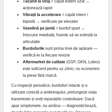
Tăcănit la viraj
= capăt extern uzat →
acționează rapid
Vibrații la accelerare
= capăt intern /
tripodă → verificare pe elevator
Vaselină pe jantă
= burduf spart →
înlocuire imediată, înainte să se extindă la
articulație
Burdufurile
sunt prima linie de apărare —
verifică-le la fiecare revizie
Aftermarket de calitate
(GSP, GKN, Lobro)
este suficient pentru uz zilnic; nu economisi
la piese fără marcă
Cu inspecții periodice, burdufuri intacte și o
utilizare corectă a ambreiajului, prelungești viața
transmisiei și eviți reparațiile costisitoare. Dacă
apar simptomele, nu amâna — diagnostichează,