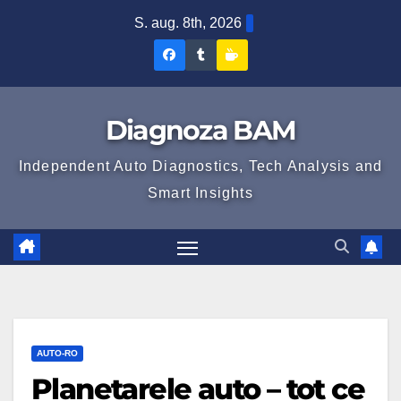
Skip
S. aug. 8th, 2026
to
Diagnoza
Diagnoza
Sustine
content
BAM
BAM
Diagnoza
pe
pe
BAM
Diagnoza BAM
Facebook
Tumblr
Independent Auto Diagnostics, Tech Analysis and
Smart Insights
AUTO-RO
Planetarele auto – tot ce