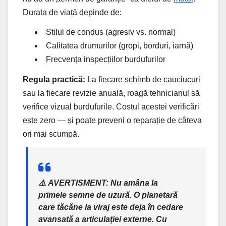
Durata de viață depinde de:
Stilul de condus (agresiv vs. normal)
Calitatea drumurilor (gropi, borduri, iarnă)
Frecvența inspecțiilor burdufurilor
Regula practică:
La fiecare schimb de cauciucuri
sau la fiecare revizie anuală, roagă tehnicianul să
verifice vizual burdufurile. Costul acestei verificări
este zero — și poate preveni o reparație de câteva
ori mai scumpă.
⚠️
AVERTISMENT:
Nu amâna la
primele semne de uzură. O planetară
care tăcăne la viraj este deja în cedare
avansată a articulației externe. Cu