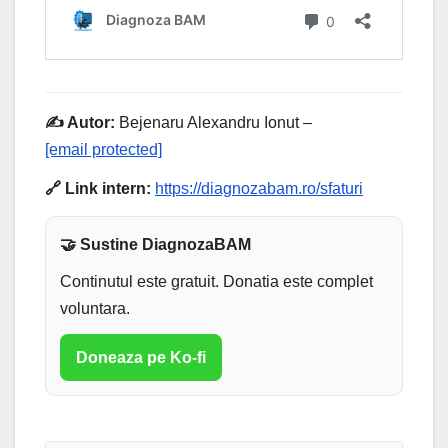
✍️ Autor:
Bejenaru Alexandru Ionut –
[email protected]
🔗 Link intern:
https://diagnozabam.ro/sfaturi
🤝 Sustine DiagnozaBAM
Continutul este gratuit. Donatia este complet
voluntara.
Doneaza pe Ko-fi