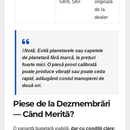
GKN, SKF
originală
de la
dealer
ℹ️
Notă:
Evită planetarele sau capetele
de planetară fără marcă, la prețuri
foarte mici. O piesă prost calibrată
poate produce vibrații sau poate ceda
rapid, adăugând costul manoperei de
două ori.
Piese de la Dezmembrări
— Când Merită?
O variantă bugetară viabilă,
dar cu condiții clare: