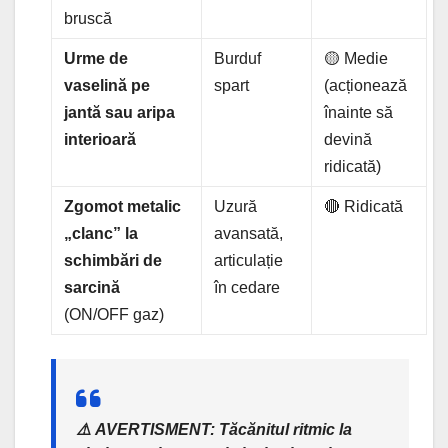
bruscă
Urme de
Burduf
🟡 Medie
vaselină pe
spart
(acționează
jantă sau aripa
înainte să
interioară
devină
ridicată)
Zgomot metalic
Uzură
🔴 Ridicată
„clanc” la
avansată,
schimbări de
articulație
sarcină
în cedare
(ON/OFF gaz)
⚠️
AVERTISMENT:
Tăcănitul ritmic la