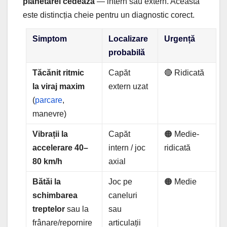
planetarei cedează
— intern sau extern. Aceasta
este distincția cheie pentru un diagnostic corect.
Simptom
Localizare
Urgență
probabilă
Tăcănit ritmic
Capăt
🔴 Ridicată
la viraj maxim
extern uzat
(
parcare
,
manevre)
Vibrații la
Capăt
🟠 Medie-
accelerare 40–
intern / joc
ridicată
80 km/h
axial
Bătăi la
Joc pe
🟠 Medie
schimbarea
caneluri
treptelor
sau la
sau
frânare/repornire
articulații