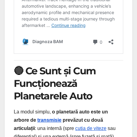
🔵 Ce Sunt și Cum
Funcționează
Planetarele Auto
La modul simplu,
o planetară auto este un
arbore de
transmisie
prevăzut cu două
articulații
: una internă (spre
cutia de viteze
sau
diferențial) și una externă (spre fuzetă și roată).