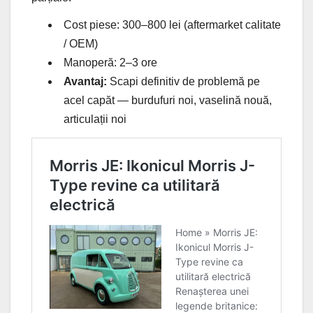
Cost piese: 300–800 lei (aftermarket calitate
/ OEM)
Manoperă: 2–3 ore
Avantaj:
Scapi definitiv de problemă pe
acel capăt — burdufuri noi, vaselină nouă,
articulații noi