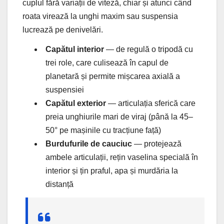
cuplul fără variații de viteză, chiar și atunci când
roata virează la unghi maxim sau suspensia
lucrează pe denivelări.
Capătul interior
— de regulă o tripodă cu
trei role, care culisează în capul de
planetară și permite mișcarea axială a
suspensiei
Capătul exterior
— articulația sferică care
preia unghiurile mari de viraj (până la 45–
50° pe mașinile cu tracțiune față)
Burdufurile de cauciuc
— protejează
ambele articulații, rețin vaselina specială în
interior și țin praful, apa și murdăria la
distanță