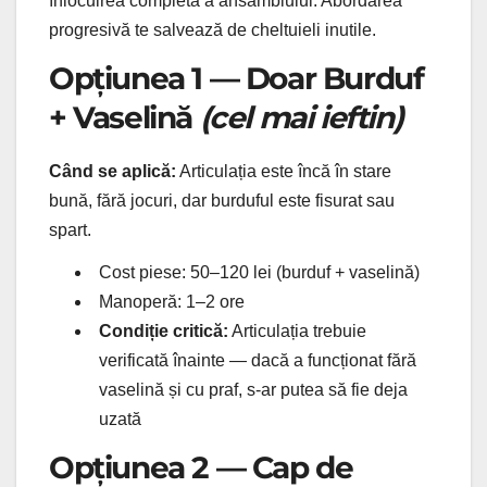
înlocuirea completă a ansamblului. Abordarea
progresivă te salvează de cheltuieli inutile.
Opțiunea 1 — Doar Burduf
+ Vaselină
(cel mai ieftin)
Când se aplică:
Articulația este încă în stare
bună, fără jocuri, dar burduful este fisurat sau
spart.
Cost piese: 50–120 lei (burduf + vaselină)
Manoperă: 1–2 ore
Condiție critică:
Articulația trebuie
verificată înainte — dacă a funcționat fără
vaselină și cu praf, s-ar putea să fie deja
uzată
Opțiunea 2 — Cap de