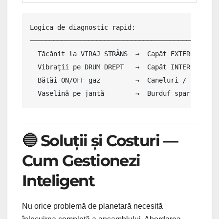
Logica de diagnostic rapid:

─────────────────────────────────────────────────
  Tăcănit la VIRAJ STRÂNS  →  Capăt EXTERN uzat

  Vibrații pe DRUM DREPT   →  Capăt INTERN / trip
  Bătăi ON/OFF gaz         →  Caneluri / joc avan
  Vaselină pe jantă        →  Burduf spart → ver
🔵 Soluții și Costuri —
Cum Gestionezi
Inteligent
Nu orice problemă de planetară necesită