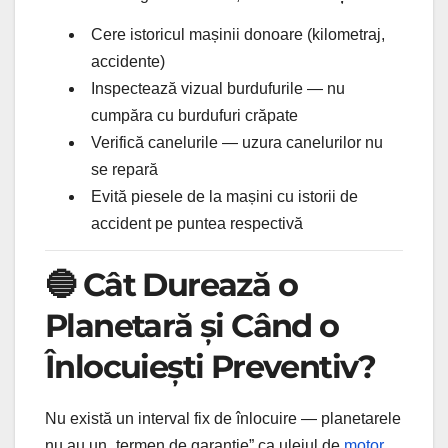
Cere istoricul mașinii donoare (kilometraj,
accidente)
Inspectează vizual burdufurile — nu
cumpăra cu burdufuri crăpate
Verifică canelurile — uzura canelurilor nu
se repară
Evită piesele de la mașini cu istorii de
accident pe puntea respectivă
🔵 Cât Durează o
Planetară și Când o
Înlocuiești Preventiv?
Nu există un interval fix de înlocuire — planetarele
nu au un „termen de garanție” ca uleiul de
motor
.