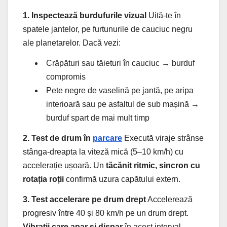
1. Inspectează burdufurile vizual
Uită-te în
spatele jantelor, pe furtunurile de cauciuc negru
ale planetarelor. Dacă vezi:
Crăpături sau tăieturi în cauciuc → burduf
compromis
Pete negre de vaselină pe jantă, pe aripa
interioară sau pe asfaltul de sub mașină →
burduf spart de mai mult timp
2. Test de drum în
parcare
Execută viraje strânse
stânga-dreapta la viteză mică (5–10 km/h) cu
accelerație ușoară. Un
tăcănit ritmic, sincron cu
rotația roții
confirmă uzura capătului extern.
3. Test accelerare pe drum drept
Accelerează
progresiv între 40 și 80 km/h pe un drum drept.
Vibrații care apar și dispar
în acest interval