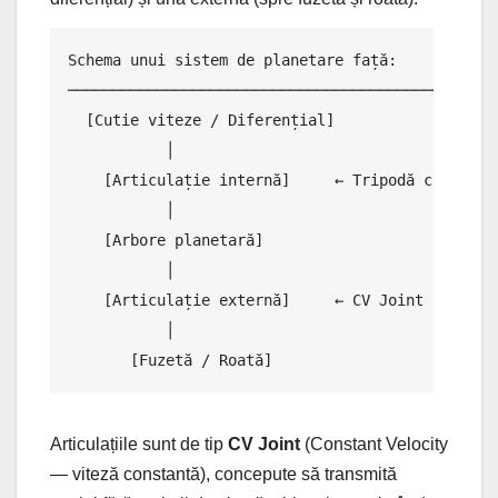
Schema unui sistem de planetare față:

─────────────────────────────────────────────────
  [Cutie viteze / Diferențial]

           │

    [Articulație internă]     ← Tripodă cu 3 role
           │

    [Arbore planetară]

           │

    [Articulație externă]     ← CV Joint sferic (
           │

       [Fuzetă / Roată]
Articulațiile sunt de tip
CV Joint
(Constant Velocity
— viteză constantă), concepute să transmită