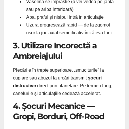
Vaselina se împrăștie (o vei vedea pe jantă
sau pe aripa interioară)
Apa, praful și nisipul intră în articulație
Uzura progresează rapid — de la zgomot
ușor la joc axial semnificativ în câteva luni
3. Utilizare Incorectă a
Ambreiajului
Plecările în trepte superioare, „smuciturile” la
cuplare sau abuzul la urcări transmit
șocuri
distructive
direct prin planetare. Pe termen lung,
canelurile și articulațiile cedează accelerat.
4. Șocuri Mecanice —
Gropi, Borduri, Off-Road