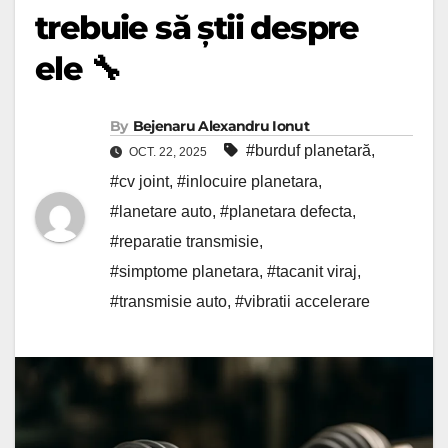
trebuie să știi despre
ele 🔧
By
Bejenaru Alexandru Ionut
#burduf planetară
,
OCT. 22, 2025
#cv joint
,
#inlocuire planetara
,
#lanetare auto
,
#planetara defecta
,
#reparatie transmisie
,
#simptome planetara
,
#tacanit viraj
,
#transmisie auto
,
#vibratii accelerare