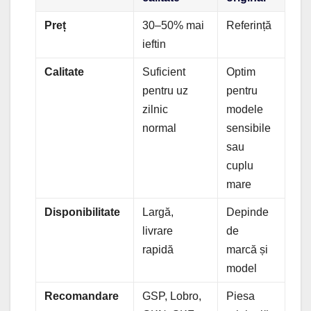
Preț
30–50% mai
Referință
ieftin
Calitate
Suficient
Optim
pentru uz
pentru
zilnic
modele
normal
sensibile
sau
cuplu
mare
Disponibilitate
Largă,
Depinde
livrare
de
rapidă
marcă și
model
Recomandare
GSP, Lobro,
Piesa