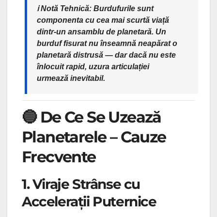
ℹ️
Notă Tehnică:
Burdufurile sunt
componenta cu cea mai scurtă viață
dintr-un ansamblu de planetară. Un
burduf fisurat nu înseamnă neapărat o
planetară distrusă — dar dacă nu este
înlocuit rapid, uzura articulației
urmează inevitabil.
🔵 De Ce Se Uzează
Planetarele – Cauze
Frecvente
1. Viraje Strânse cu
Accelerații Puternice