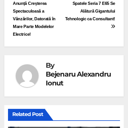
în
Anunță Creșterea
Spatele Seria 7 E65 Se
articole
Spectaculoasă a
Alătură Gigantului
Vânzărilor, Datorată în
Tehnologic ca Consultant!
Mare Parte Modelelor
Electrice!
By
Bejenaru Alexandru
Ionut
Related Post