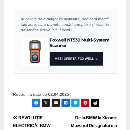
Ai nevoie de o diagnoză avansată, dedicată mărcii
tale auto, care permite codări complexe și resetări
de service active (OE-Level)?
Foxwell NT530 Multi-System
Scanner
VEZI OFERTĂ FOXWELL →
Revizuit la data de
02.04.2025
Navigare
REVOLUȚIE
De la BMW la Xiaomi:
ELECTRICĂ: BMW
Maestrul Designului din