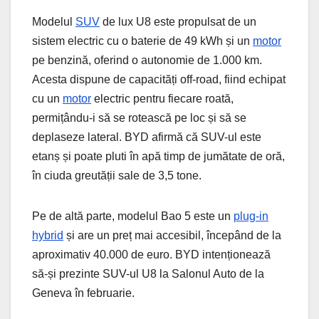
Modelul
SUV
de lux U8 este propulsat de un
sistem electric cu o baterie de 49 kWh și un
motor
pe benzină, oferind o autonomie de 1.000 km.
Acesta dispune de capacități off-road, fiind echipat
cu un
motor
electric pentru fiecare roată,
permițându-i să se rotească pe loc și să se
deplaseze lateral. BYD afirmă că SUV-ul este
etanș și poate pluti în apă timp de jumătate de oră,
în ciuda greutății sale de 3,5 tone.
Pe de altă parte, modelul Bao 5 este un
plug-in
hybrid
și are un preț mai accesibil, începând de la
aproximativ 40.000 de euro. BYD intenționează
să-și prezinte SUV-ul U8 la Salonul Auto de la
Geneva în februarie.