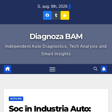
Skip
S. aug. 8th, 2026
to
Diagnoza
Diagnoza
Sustine
content
BAM
BAM
Diagnoza
pe
pe
BAM
Diagnoza BAM
Facebook
Tumblr
Independent Auto Diagnostics, Tech Analysis and
Smart Insights
AUTO-RO
Șoc în Industria Auto: