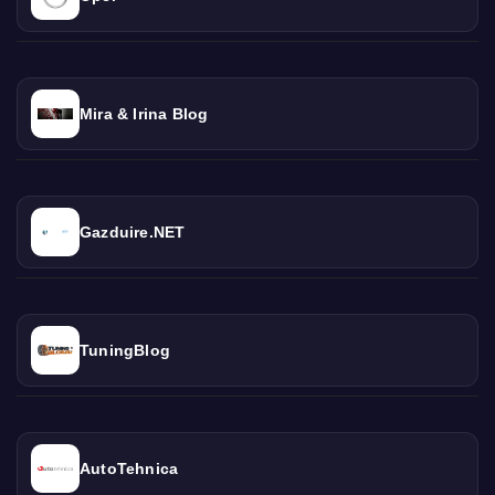
Mira & Irina Blog
Gazduire.NET
TuningBlog
AutoTehnica