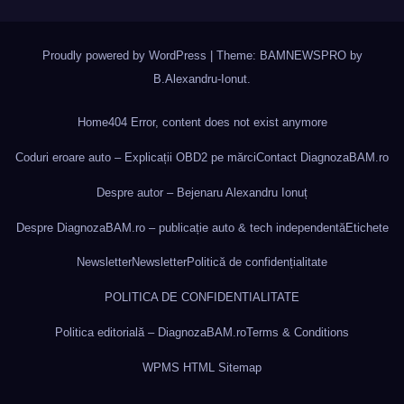
Proudly powered by WordPress
|
Theme: BAMNEWSPRO by
B.Alexandru-Ionut
.
Home
404 Error, content does not exist anymore
Coduri eroare auto – Explicații OBD2 pe mărci
Contact DiagnozaBAM.ro
Despre autor – Bejenaru Alexandru Ionuț
Despre DiagnozaBAM.ro – publicație auto & tech independentă
Etichete
Newsletter
Newsletter
Politică de confidențialitate
POLITICA DE CONFIDENTIALITATE
Politica editorială – DiagnozaBAM.ro
Terms & Conditions
WPMS HTML Sitemap