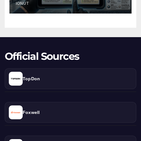
Cifrele
IONUT
Reale
Official Sources
TopDon
Foxwell