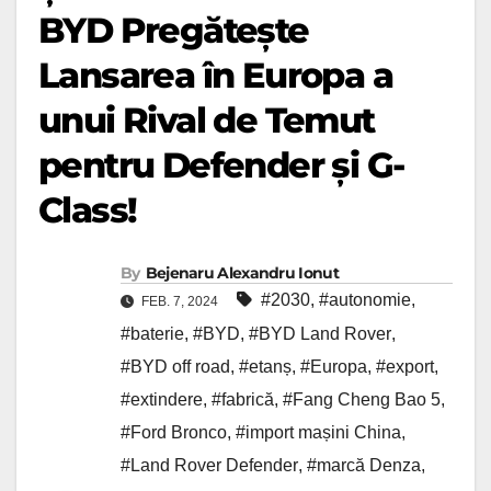
BYD Pregătește
Lansarea în Europa a
unui Rival de Temut
pentru Defender și G-
Class!
By
Bejenaru Alexandru Ionut
#2030
,
#autonomie
,
FEB. 7, 2024
#baterie
,
#BYD
,
#BYD Land Rover
,
#BYD off road
,
#etanș
,
#Europa
,
#export
,
#extindere
,
#fabrică
,
#Fang Cheng Bao 5
,
#Ford Bronco
,
#import mașini China
,
#Land Rover Defender
,
#marcă Denza
,