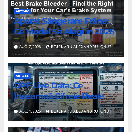
AUTO-RO
Aparat Sângerare Frâne:
Ce Model Să Alegi în 2026
AUG. 7, 2026
BEJENARU ALEXANDRU IONUT
AUTO-RO
DPF Live Data: Ce
Înseamnă Cifrele Reale
AUG. 4, 2026
BEJENARU ALEXANDRU IONUT