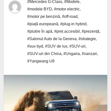
#Mercedes G-Class
,
#Modele
,
#modele BYD
,
#motor electric
,
#motor pe benzină
,
#off-road
,
#piață europeană
,
#plug-in hybrid
,
#plutire în apă
,
#preț accesibil
,
#prezență
,
#Salonul Auto de la Geneva
,
#strategie
,
#suv byd
,
#SUV de lux
,
#SUV-uri
,
#SUV-uri din China
,
#Ungaria
,
#vanzari
,
#Yangwang U8