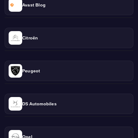
Avast Blog
Citroën
Peugeot
DS Automobiles
Opel