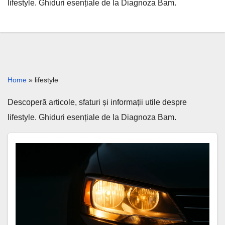
lifestyle. Ghiduri esențiale de la Diagnoza Bam.
Home
»
lifestyle
Descoperă articole, sfaturi și informații utile despre
lifestyle. Ghiduri esențiale de la Diagnoza Bam.
Faruri
halogen
–
cum
funcționează