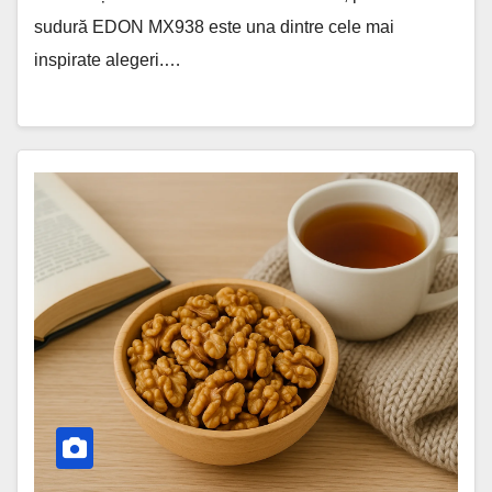
sudură EDON MX938 este una dintre cele mai
inspirate alegeri.…
Beneficiile
nucilor:
secretul
unui
creier
sănătos