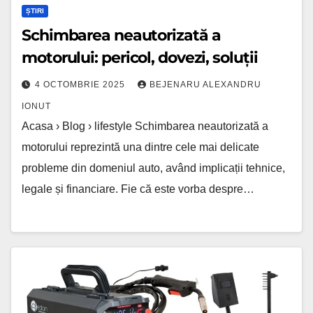
ȘTIRI
Schimbarea neautorizată a
motorului: pericol, dovezi, soluții
4 OCTOMBRIE 2025
BEJENARU ALEXANDRU
IONUT
Acasa › Blog › lifestyle Schimbarea neautorizată a
motorului reprezintă una dintre cele mai delicate
probleme din domeniul auto, având implicații tehnice,
legale și financiare. Fie că este vorba despre…
Pachet
sudură
EDON