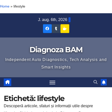
Home
»
lifestyle
Skip
J. aug. 6th, 2026
to
Diagnoza
Diagnoza
Sustine
content
BAM
BAM
Diagnoza
pe
pe
BAM
Diagnoza BAM
Facebook
Tumblr
Independent Auto Diagnostics, Tech Analysis and
Smart Insights
Etichetă:
lifestyle
Descoperă articole, sfaturi și informații utile despre