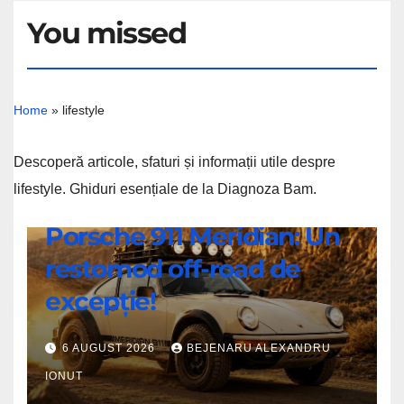
You missed
Home
»
lifestyle
Descoperă articole, sfaturi și informații utile despre
lifestyle. Ghiduri esențiale de la Diagnoza Bam.
ȘTIRI
Porsche 911 Meridian: Un
Porsche
restomod off-road de
911
Meridian:
excepție!
Un
restomod
6 AUGUST 2026
BEJENARU ALEXANDRU
off-
IONUT
road