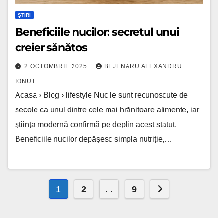
ȘTIRI
Beneficiile nucilor: secretul unui
creier sănătos
2 OCTOMBRIE 2025
BEJENARU ALEXANDRU
IONUT
Acasa › Blog › lifestyle Nucile sunt recunoscute de
secole ca unul dintre cele mai hrănitoare alimente, iar
știința modernă confirmă pe deplin acest statut.
Beneficiile nucilor depășesc simpla nutriție,…
Paginație
Next page
1
2
…
9
articole