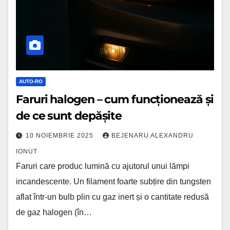
și
de
ce
sunt
depășite
AUTO-RO
Faruri halogen – cum funcționează și
de ce sunt depășite
10 NOIEMBRIE 2025
BEJENARU ALEXANDRU
IONUT
Faruri care produc lumină cu ajutorul unui lămpi
incandescente. Un filament foarte subțire din tungsten
aflat într-un bulb plin cu gaz inert și o cantitate redusă
de gaz halogen (în…