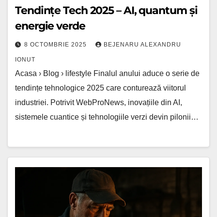
Tendințe Tech 2025 – AI, quantum și
energie verde
8 OCTOMBRIE 2025
BEJENARU ALEXANDRU
IONUT
Acasa › Blog › lifestyle Finalul anului aduce o serie de
tendințe tehnologice 2025 care conturează viitorul
industriei. Potrivit WebProNews, inovațiile din AI,
sistemele cuantice și tehnologiile verzi devin pilonii…
Secretele
alternatorului:
ce