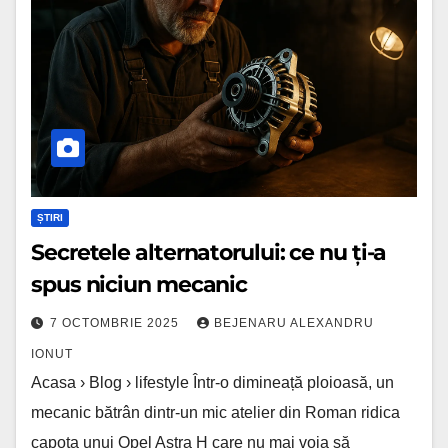
nu
ți-
a
spus
niciun
mecanic
ȘTIRI
Secretele alternatorului: ce nu ți-a
spus niciun mecanic
7 OCTOMBRIE 2025
BEJENARU ALEXANDRU
IONUT
Acasa › Blog › lifestyle Într-o dimineață ploioasă, un
mecanic bătrân dintr-un mic atelier din Roman ridica
capota unui Opel Astra H care nu mai voia să