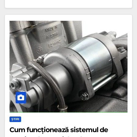
Cum
funcționează
sistemul
de
pornire
al
motocicletelor
ȘTIRI
Cum funcționează sistemul de