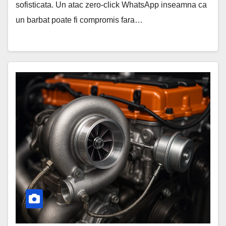
sofisticata. Un atac zero-click WhatsApp inseamna ca
un barbat poate fi compromis fara…
Schimbarea
neautorizată
a
motorului:
pericol,
dovezi,
soluții