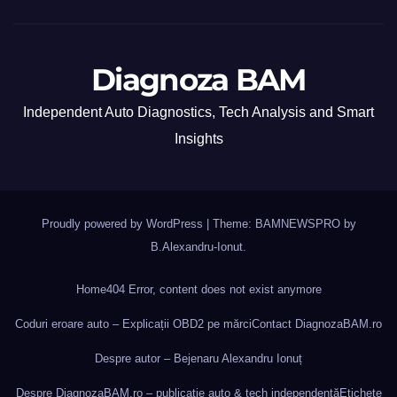
Diagnoza BAM
Independent Auto Diagnostics, Tech Analysis and Smart
Insights
Proudly powered by WordPress
|
Theme: BAMNEWSPRO by
B.Alexandru-Ionut
.
Home
404 Error, content does not exist anymore
Coduri eroare auto – Explicații OBD2 pe mărci
Contact DiagnozaBAM.ro
Despre autor – Bejenaru Alexandru Ionuț
Despre DiagnozaBAM.ro – publicație auto & tech independentă
Etichete