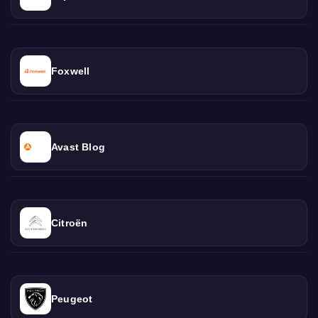
Foxwell
Avast Blog
Citroën
Peugeot