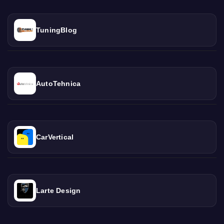
TuningBlog
AutoTehnica
CarVertical
Larte Design