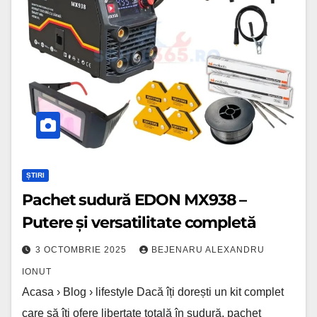
MX938
–
Putere
și
versatilitate
completă
ȘTIRI
Pachet sudură EDON MX938 –
Putere și versatilitate completă
3 OCTOMBRIE 2025
BEJENARU ALEXANDRU
IONUT
Acasa › Blog › lifestyle Dacă îți dorești un kit complet
care să îți ofere libertate totală în sudură, pachet