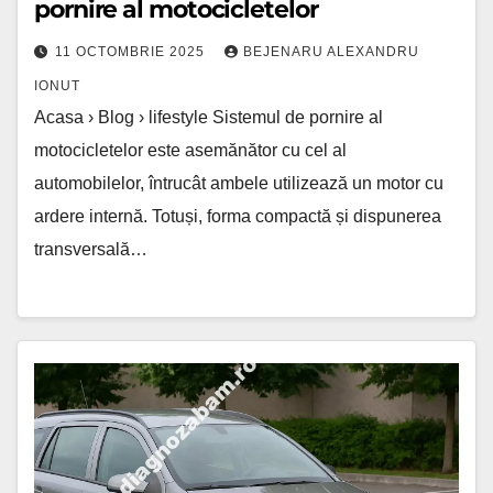
pornire al motocicletelor
11 OCTOMBRIE 2025
BEJENARU ALEXANDRU
IONUT
Acasa › Blog › lifestyle Sistemul de pornire al
motocicletelor este asemănător cu cel al
automobilelor, întrucât ambele utilizează un motor cu
ardere internă. Totuși, forma compactă și dispunerea
transversală…
Cutia
automată
vs
manuală