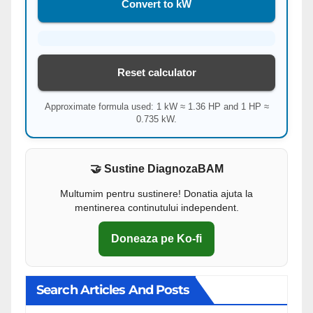
Convert to kW
Reset calculator
Approximate formula used: 1 kW ≈ 1.36 HP and 1 HP ≈
0.735 kW.
🤝 Sustine DiagnozaBAM
Multumim pentru sustinere! Donatia ajuta la
mentinerea continutului independent.
Doneaza pe Ko-fi
Search Articles And Posts