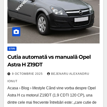
Opel
Astra
H
Z19DT
ȘTIRI
Cutia automată vs manuală Opel
Astra H Z19DT
9 OCTOMBRIE 2025
BEJENARU ALEXANDRU
IONUT
Acasa › Blog › lifestyle Când vine vorba despre Opel
Astra H cu motorul Z19DT (1.9 CDTI 120 CP), una
dintre cele mai frecvente întrebări este: „care cutie de