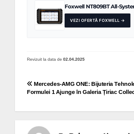
Foxwell NT809BT All-Syst
VEZI OFERTĂ FOXWELL →
Revizuit la data de
02.04.2025
Navigare
Mercedes-AMG ONE: Bijuteria Tehnol
Formulei 1 Ajunge în Galeria Țiriac Colle
în
articole