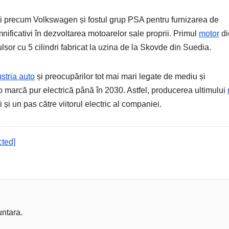
ri precum Volkswagen și fostul grup PSA pentru furnizarea de
nificativi în dezvoltarea motoarelor sale proprii. Primul
motor
di
sor cu 5 cilindri fabricat la uzina de la Skovde din Suedia.
stria auto
și preocupărilor tot mai mari legate de mediu și
o marcă pur electrică până în 2030. Astfel, producerea ultimului
și un pas către viitorul electric al companiei.
cted]
untara.