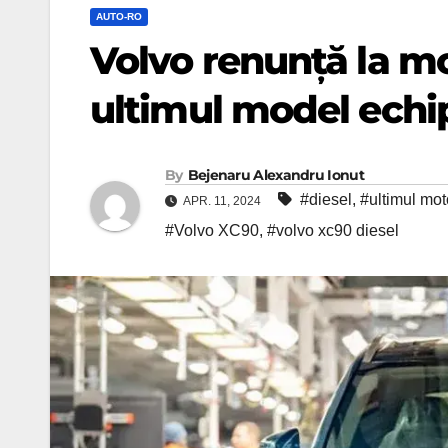
AUTO-RO
Volvo renunță la mo
ultimul model echip
By
Bejenaru Alexandru Ionut
#diesel
,
#ultimul mot
APR. 11, 2024
#Volvo XC90
,
#volvo xc90 diesel