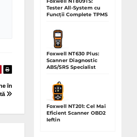
Foxwell NT809TS:
Tester All-System cu
Funcții Complete TPMS
Foxwell NT630 Plus:
Scanner Diagnostic
ABS/SRS Specialist
ne în
ată
Foxwell NT201: Cel Mai
Eficient Scanner OBD2
Ieftin