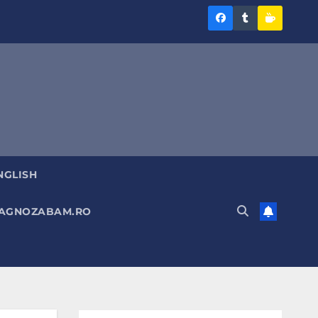
Diagnoza
Diagnoza
Sustine
BAM
BAM
Diagnoz
pe
pe
BAM
Facebook
Tumblr
NGLISH
DIAGNOZABAM.RO