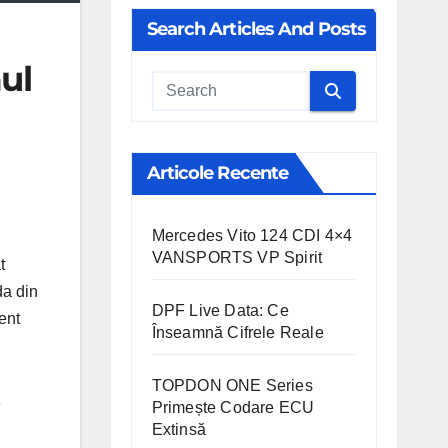
Search Articles And Posts
ul
Cauta
Articole Recente
Mercedes Vito 124 CDI 4×4
VANSPORTS VP Spirit
t
da din
DPF Live Data: Ce
ent
Înseamnă Cifrele Reale
TOPDON ONE Series
e
Primește Codare ECU
Extinsă