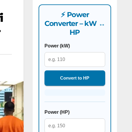
⚡ Power
i
Converter – kW ↔
r
HP
Power (kW)
Convert to HP
Power (HP)