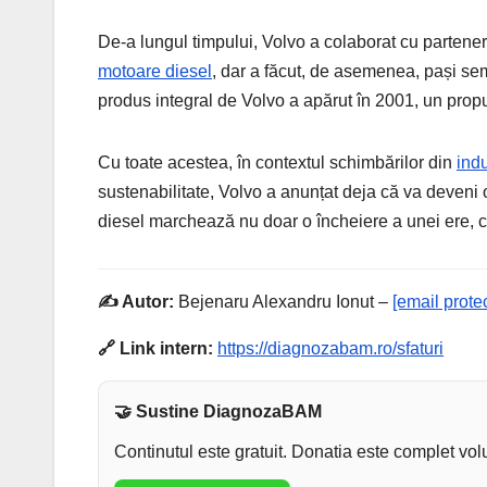
De-a lungul timpului, Volvo a colaborat cu partene
motoare diesel
, dar a făcut, de asemenea, pași sem
produs integral de Volvo a apărut în 2001, un propul
Cu toate acestea, în contextul schimbărilor din
indu
sustenabilitate, Volvo a anunțat deja că va deveni 
diesel marchează nu doar o încheiere a unei ere, ci 
✍️ Autor:
Bejenaru Alexandru Ionut –
[email prote
🔗 Link intern:
https://diagnozabam.ro/sfaturi
🤝 Sustine DiagnozaBAM
Continutul este gratuit. Donatia este complet vol