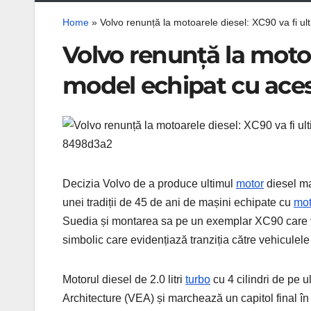
Home
»
Volvo renunță la motoarele diesel: XC90 va fi ul
Volvo renunță la motoa
model echipat cu aces
Decizia Volvo de a produce ultimul
motor
diesel ma
unei tradiții de 45 de ani de mașini echipate cu
mot
Suedia și montarea sa pe un exemplar XC90 care v
simbolic care evidențiază tranziția către vehiculel
Motorul diesel de 2.0 litri
turbo
cu 4 cilindri de pe u
Architecture (VEA) și marchează un capitol final î