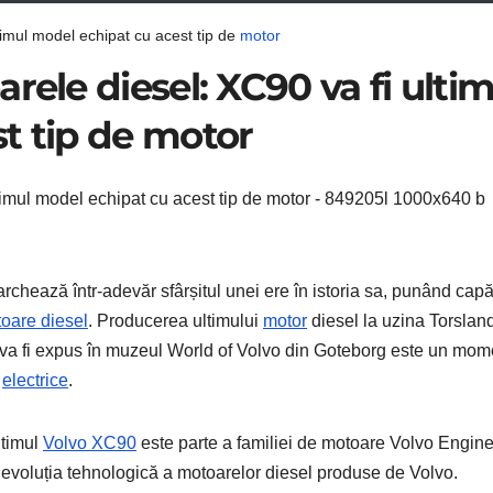
timul model echipat cu acest tip de
motor
rele diesel: XC90 va fi ultim
t tip de motor
rchează într-adevăr sfârșitul unei ere în istoria sa, punând capă
oare diesel
. Producerea ultimului
motor
diesel la uzina Torslan
a fi expus în muzeul World of Volvo din Goteborg este un mom
e
electrice
.
ltimul
Volvo XC90
este parte a familiei de motoare Volvo Engin
n evoluția tehnologică a motoarelor diesel produse de Volvo.