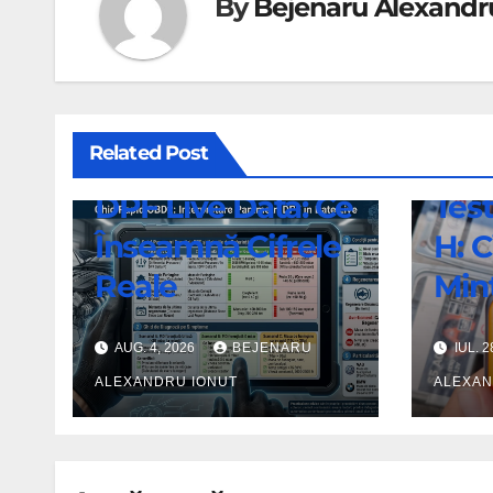
By
Bejenaru Alexandr
Related Post
AUTO-RO
AUTO-RO
DPF Live Data: Ce
Test
Înseamnă Cifrele
H: C
Reale
Min
AUG. 4, 2026
BEJENARU
IUL. 2
ALEXANDRU IONUT
ALEXAN