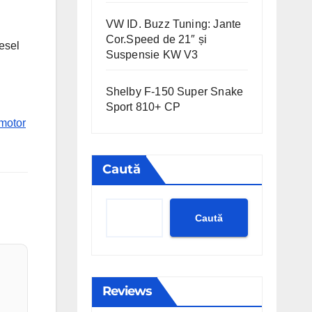
VW ID. Buzz Tuning: Jante
Cor.Speed de 21″ și
esel
Suspensie KW V3
Shelby F-150 Super Snake
Sport 810+ CP
motor
Caută
Caută
Reviews