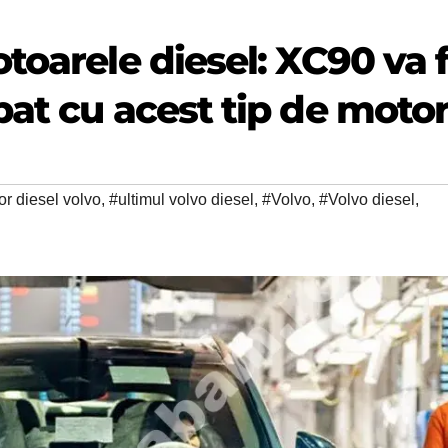
toarele diesel: XC90 va f
at cu acest tip de moto
or diesel volvo
,
#ultimul volvo diesel
,
#Volvo
,
#Volvo diesel
,