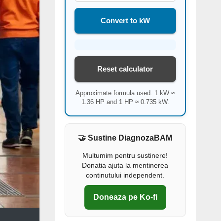
Convert to kW
Reset calculator
Approximate formula used: 1 kW ≈
1.36 HP and 1 HP ≈ 0.735 kW.
🤝 Sustine DiagnozaBAM
Multumim pentru sustinere!
Donatia ajuta la mentinerea
continutului independent.
Doneaza pe Ko-fi