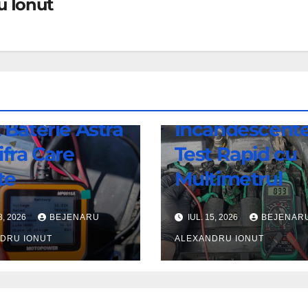
u Ionut
AUTO-RO
Bujii
 Baterie Astra
Incandescente
ifra Care
Test Rapid cu
te
Multimetrul
8, 2026
BEJENARU
IUL. 15, 2026
BEJENAR
DRU IONUT
ALEXANDRU IONUT