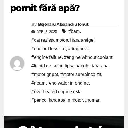
pornit fără apă?
By
Bejenaru Alexandru Ionut
#bam
,
APR. 8, 2025
#cat rezista motorul fara antigel
,
#coolant loss car
,
#diagnoza
,
#engine failure
,
#engine without coolant
,
#lichid de racire lipsa
,
#motor fara apa
,
#motor gripat
,
#motor supraîncălzit
,
#neamt
,
#no water in engine
,
#overheated engine risk
,
#pericol fara apa in motor
,
#roman