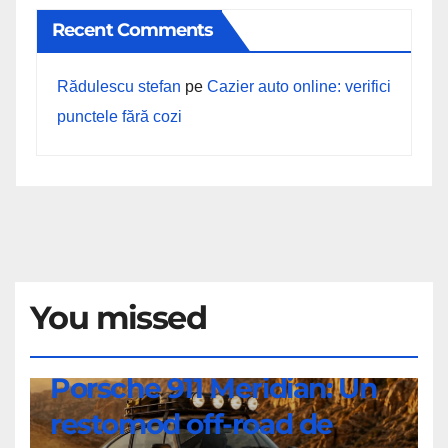
Recent Comments
Rădulescu stefan
pe
Cazier auto online: verifici
punctele fără cozi
You missed
ȘTIRI
Porsche 911 Meridian: Un
Porsche
restomod off-road de
911