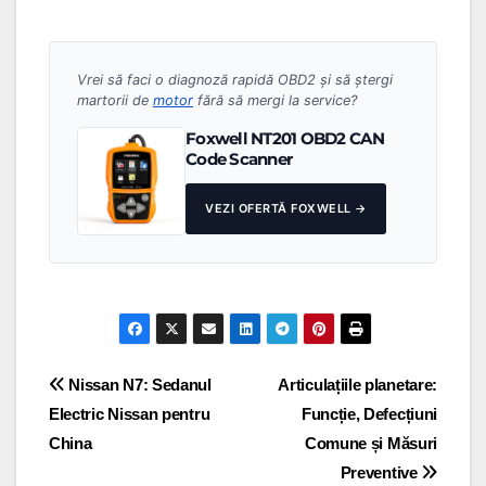
Vrei să faci o diagnoză rapidă OBD2 și să ștergi
martorii de
motor
fără să mergi la service?
Foxwell NT201 OBD2 CAN
Code Scanner
VEZI OFERTĂ FOXWELL →
Navigare
Nissan N7: Sedanul
Articulațiile planetare:
Electric Nissan pentru
Funcție, Defecțiuni
în
China
Comune și Măsuri
articole
Preventive