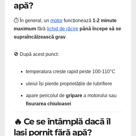
apă?
⏱️ În general, un
motor
funcționează
1-2 minute
maximum
fără
lichid de răcire
până începe să se
supraîncălzească grav
.
🚫 După acest punct:
temperatura crește rapid peste 100-110°C
uleiul își pierde proprietățile de lubrifiere
apare pericolul de
gripare
a motorului sau
fisurarea chiuloasei
🔥 Ce se întâmplă dacă îl
lași pornit fără apă?