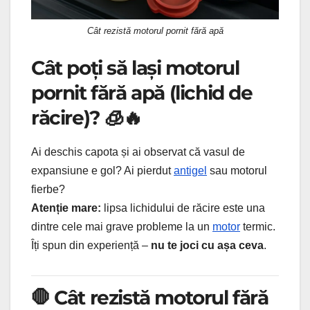
Cât rezistă motorul pornit fără apă
Cât poți să lași motorul
pornit fără apă (lichid de
răcire)? 🧊🔥
Ai deschis capota și ai observat că vasul de
expansiune e gol? Ai pierdut
antigel
sau motorul
fierbe?
Atenție mare:
lipsa lichidului de răcire este una
dintre cele mai grave probleme la un
motor
termic.
Îți spun din experiență –
nu te joci cu așa ceva
.
🛑 Cât rezistă motorul fără