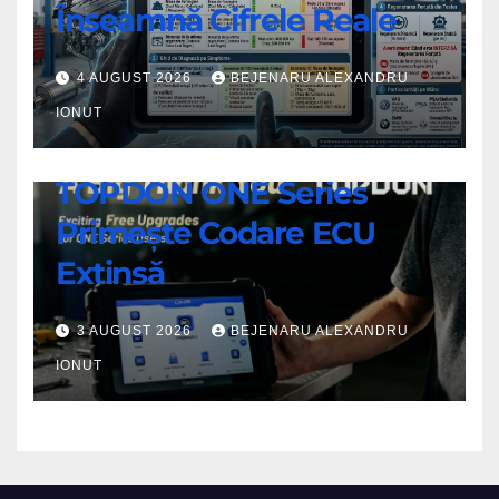
Data:
Înseamnă Cifrele Reale
Ce
Înseamnă
4 AUGUST 2026
BEJENARU ALEXANDRU
Cifrele
IONUT
Reale
ȘTIRI
TOPDON ONE Series
TOPDON
Primește Codare ECU
ONE
Series
Extinsă
Primește
Codare
3 AUGUST 2026
BEJENARU ALEXANDRU
ECU
IONUT
Extinsă