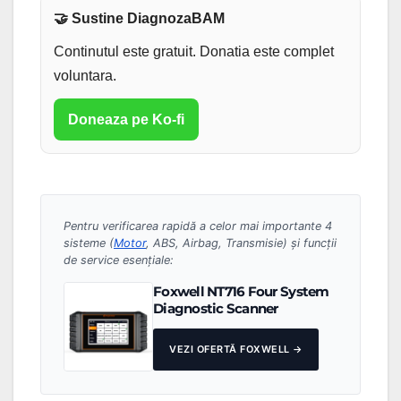
🤝 Sustine DiagnozaBAM
Continutul este gratuit. Donatia este complet
voluntara.
Doneaza pe Ko-fi
Pentru verificarea rapidă a celor mai importante 4
sisteme (
Motor
, ABS, Airbag, Transmisie) și funcții
de service esențiale:
Foxwell NT716 Four System
Diagnostic Scanner
VEZI OFERTĂ FOXWELL →