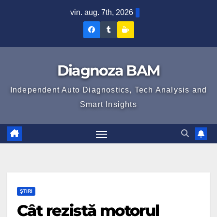
Skip
vin. aug. 7th, 2026
to
Diagnoza
Diagnoza
Sustine
content
BAM
BAM
Diagnoza
pe
pe
BAM
Diagnoza BAM
Facebook
Tumblr
Independent Auto Diagnostics, Tech Analysis and
Smart Insights
ȘTIRI
Cât rezistă motorul