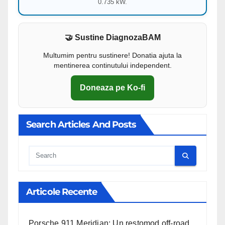
0.735 kW.
🤝 Sustine DiagnozaBAM
Multumim pentru sustinere! Donatia ajuta la
mentinerea continutului independent.
Doneaza pe Ko-fi
Search Articles And Posts
Cauta
Articole Recente
Porsche 911 Meridian: Un restomod off-road