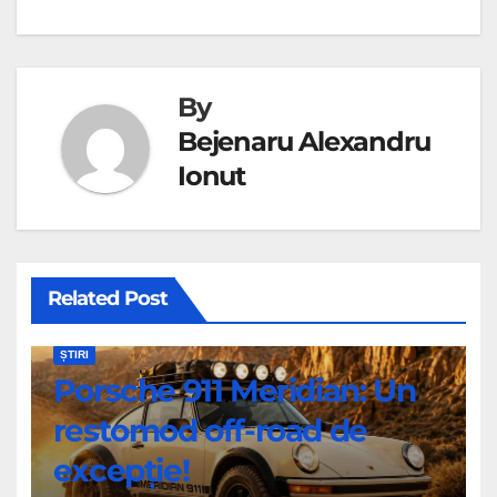
By
Bejenaru Alexandru
Ionut
Related Post
ȘTIRI
Porsche 911 Meridian: Un
restomod off-road de
excepție!