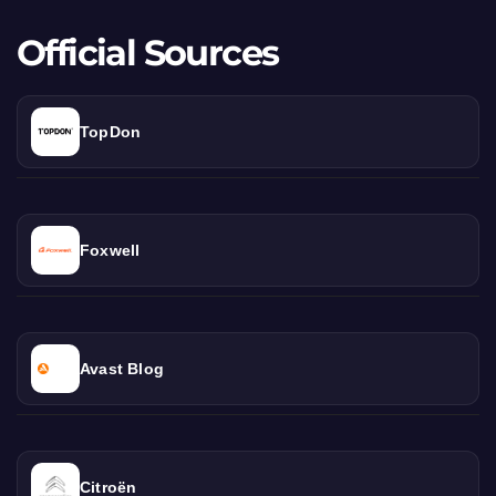
Official Sources
TopDon
Foxwell
Avast Blog
Citroën