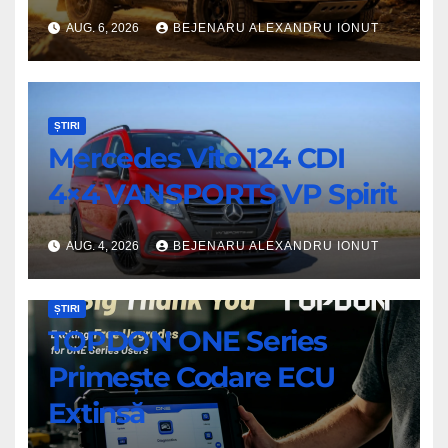
AUG. 6, 2026
BEJENARU ALEXANDRU IONUT
ȘTIRI
Mercedes Vito 124 CDI
4×4 VANSPORTS VP Spirit
AUG. 4, 2026
BEJENARU ALEXANDRU IONUT
ȘTIRI
TOPDON ONE Series
Primește Codare ECU
Extinsă