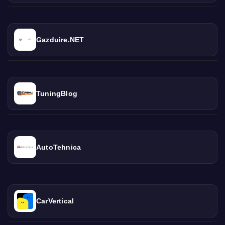
Gazduire.NET
TuningBlog
AutoTehnica
CarVertical